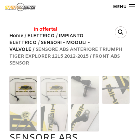
MENU
My Account
In offerta!
Home
/
ELETTRICO
/
IMPIANTO
ELETTRICO
/
SENSORI - MODULI -
Home
VALVOLE
/ SENSORE ABS ANTERIORE TRIUMPH
TIGER EXPLORER 1215 2012-2015 / FRONT ABS
Shop Moto
SENSOR
Shop Ricambi
Note Generali
Carrello
Contatti
SENSORE ABS