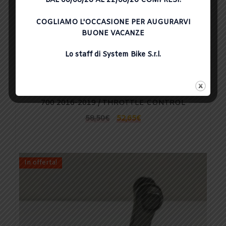
DAL 06/08/26 AL 22/08/26 COMPRESI.
COGLIAMO L'OCCASIONE PER AUGURARVI
BUONE VACANZE
Lo staff di System Bike S.r.l.
COMANDO GAS CON CAVI YAMAHA TRACER
700 2016-2019 / THROTTLE CONTROL
58,50
€
52,65
€
In offerta!