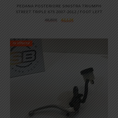
PEDANA POSTERIORE SINISTRA TRIUMPH
STREET TRIPLE 675 2007-2012 / FOOT LEFT
46,80
€
42,12
€
In offerta!