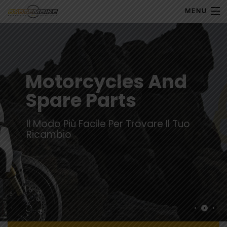
MENU
My Account
Home
Motorcycles And
Spare Parts
Shop Moto
Shop Ricambi
Il Modo Più Facile Per Trovare Il Tuo
Ricambio
Note Generali
Carrello
Contatti