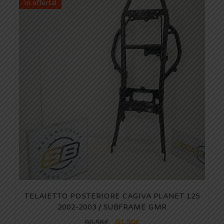
In offerta!
TELAIETTO POSTERIORE CAGIVA PLANET 125
2002-2003 / SUBFRAME GMR
90,56
€
81,50
€