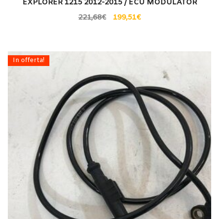
EXPLORER 1215 2012-2015 / ECU MODULATOR
221,68
€
199,51
€
In offerta!