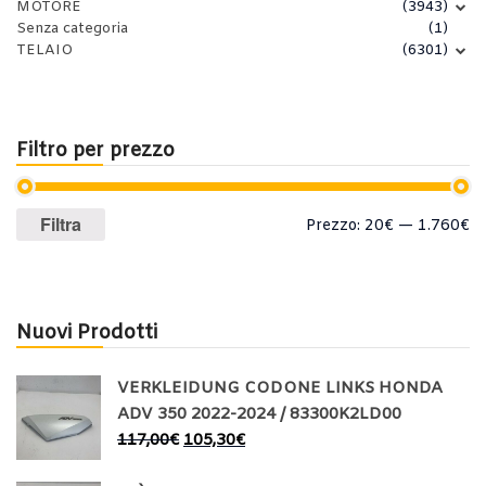
MOTORE
(3943)
Senza categoria
(1)
TELAIO
(6301)
Filtro per prezzo
Prezzo
Prezzo
Filtra
Prezzo:
20€
—
1.760€
Min
Max
Nuovi Prodotti
VERKLEIDUNG CODONE LINKS HONDA
ADV 350 2022-2024 / 83300K2LD00
117,00
€
105,30
€