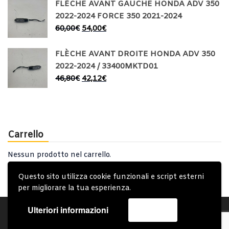
FLÈCHE AVANT GAUCHE HONDA ADV 350
2022-2024 FORCE 350 2021-2024
60,00
€
54,00
€
FLÈCHE AVANT DROITE HONDA ADV 350
2022-2024 / 33400MKTD01
46,80
€
42,12
€
Carrello
Nessun prodotto nel carrello.
Questo sito utilizza cookie funzionali e script esterni
per migliorare la tua esperienza.
Ulteriori informazioni
Accetta
Account
Condizioni Generali
Note generali
Privacy Policy
Carrello
Spedizione e Consegna