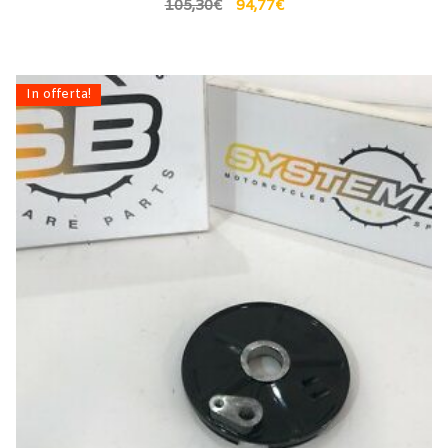
105,30
€
94,77
€
In offerta!