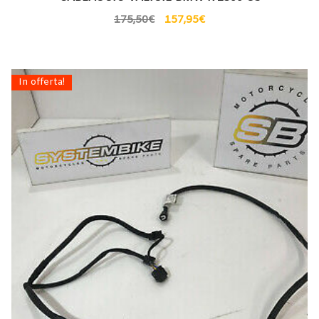
175,50
€
157,95
€
In offerta!