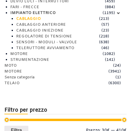
DEVIO LUCI - INTERRUTTORI
(459)
FARI - FRECCE
(884)
IMPIANTO ELETTRICO
(1195)
CABLAGGIO
(213)
CABLAGGIO ANTERIORE
(57)
CABLAGGIO INIEZIONE
(23)
REGOLATORE DI TENSIONE
(218)
SENSORI - MODULI - VALVOLE
(638)
TELERUTTORE AVVIAMENTO
(46)
MOTORE
(1082)
STRUMENTAZIONE
(141)
MOTO
(24)
MOTORE
(3941)
Senza categoria
(1)
TELAIO
(6300)
Filtro per prezzo
Prezzo
Prezzo
Filtra
Prezzo:
30€
—
410€