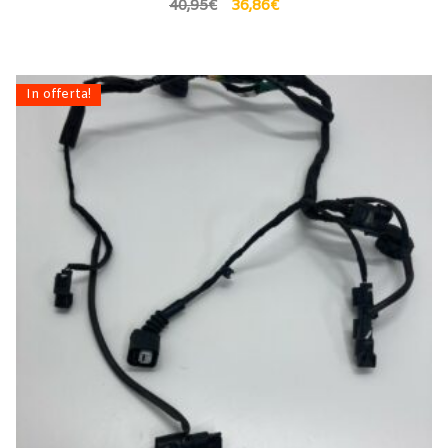
40,95
€
36,86
€
In offerta!