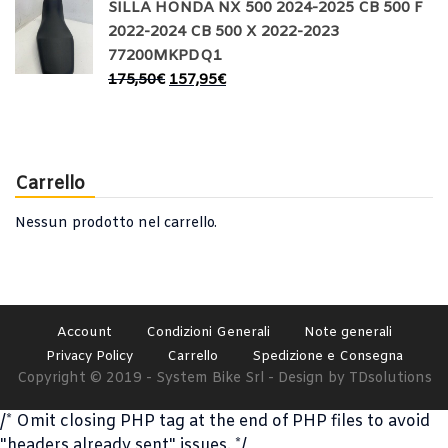
SILLA HONDA NX 500 2024-2025 CB 500 F
2022-2024 CB 500 X 2022-2023
77200MKPDQ1
175,50
€
157,95
€
Carrello
Nessun prodotto nel carrello.
Account
Condizioni Generali
Note generali
Privacy Policy
Carrello
Spedizione e Consegna
Copyright © 2019 - System Bike Srl - Design by TDsolutions
/* Omit closing PHP tag at the end of PHP files to avoid
"headers already sent" issues. */