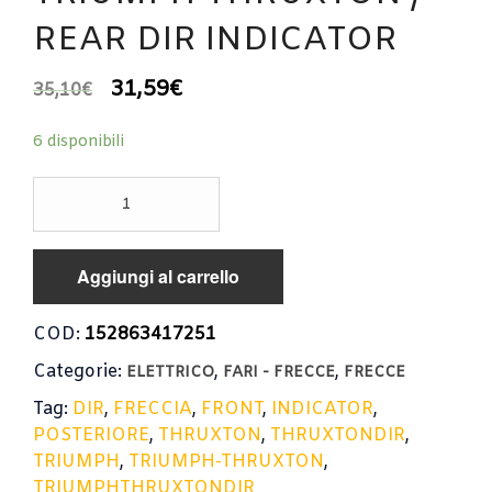
REAR DIR INDICATOR
31,59
€
35,10
€
6 disponibili
FRECCIA
POSTERIORE
TRIUMPH
THRUXTON
Aggiungi al carrello
/
REAR
DIR
COD:
152863417251
INDICATOR
Categorie:
,
,
quantità
ELETTRICO
FARI - FRECCE
FRECCE
Tag:
DIR
,
FRECCIA
,
FRONT
,
INDICATOR
,
POSTERIORE
,
THRUXTON
,
THRUXTONDIR
,
TRIUMPH
,
TRIUMPH-THRUXTON
,
TRIUMPHTHRUXTONDIR