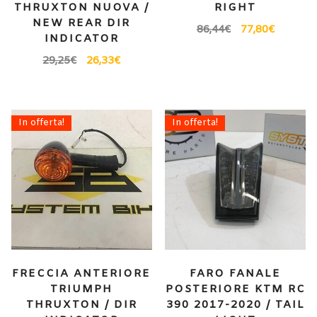
THRUXTON NUOVA /
RIGHT
NEW REAR DIR
86,44
€
77,80
€
INDICATOR
29,25
€
26,33
€
In offerta!
In offerta!
FRECCIA ANTERIORE
FARO FANALE
TRIUMPH
POSTERIORE KTM RC
THRUXTON / DIR
390 2017-2020 / TAIL