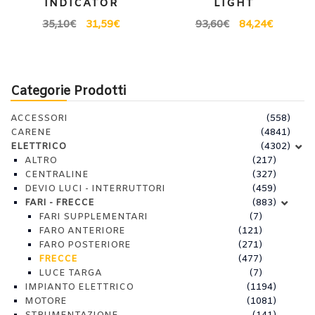
INDICATOR
LIGHT
35,10
€
31,59
€
93,60
€
84,24
€
Categorie Prodotti
ACCESSORI
(558)
CARENE
(4841)
ELETTRICO
(4302)
ALTRO
(217)
CENTRALINE
(327)
DEVIO LUCI - INTERRUTTORI
(459)
FARI - FRECCE
(883)
FARI SUPPLEMENTARI
(7)
FARO ANTERIORE
(121)
FARO POSTERIORE
(271)
FRECCE
(477)
LUCE TARGA
(7)
IMPIANTO ELETTRICO
(1194)
MOTORE
(1081)