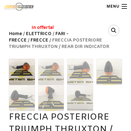
MENU
My Account
In offerta!
Home
/
ELETTRICO
/
FARI -
FRECCE
/
FRECCE
/ FRECCIA POSTERIORE
Home
TRIUMPH THRUXTON / REAR DIR INDICATOR
Shop Moto
Shop Ricambi
Note Generali
Carrello
Contatti
FRECCIA POSTERIORE
TRIUMPH THRUXTON /