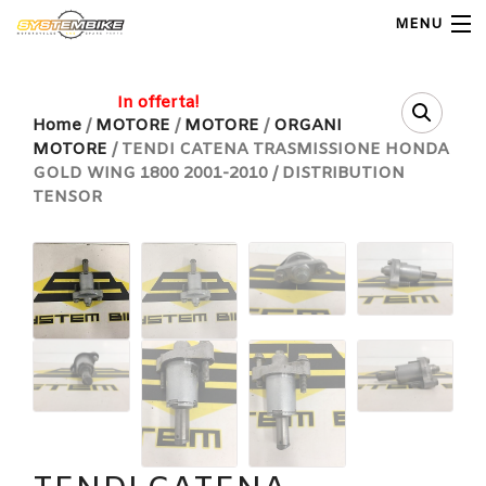
MENU
My Account
In offerta!
Home
/
MOTORE
/
MOTORE
/
ORGANI
MOTORE
/ TENDI CATENA TRASMISSIONE HONDA
Home
GOLD WING 1800 2001-2010 / DISTRIBUTION
TENSOR
Shop Moto
Shop Ricambi
Note Generali
Carrello
Contatti