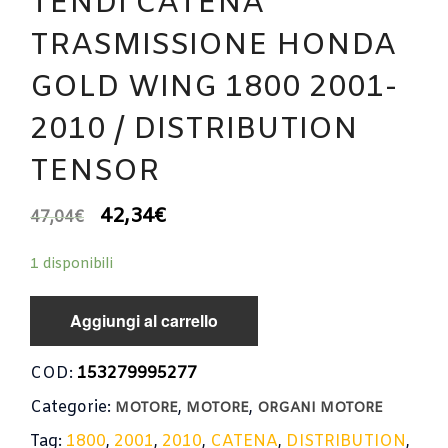
TENDI CATENA
TRASMISSIONE HONDA
GOLD WING 1800 2001-
2010 / DISTRIBUTION
TENSOR
42,34
€
47,04
€
1 disponibili
Aggiungi al carrello
COD:
153279995277
Categorie:
,
,
MOTORE
MOTORE
ORGANI MOTORE
Tag:
1800
,
2001
,
2010
,
CATENA
,
DISTRIBUTION
,