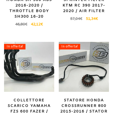
HONDA SH 300 ABS
SPRINTER FILTER
2016-2020 /
KTM RC 390 2017-
THROTTLE BODY
2020 / AIR FILTER
SH300 16-20
57,04
€
51,34
€
46,80
€
42,12
€
In offerta!
In offerta!
COLLETTORE
STATORE HONDA
SCARICO YAMAHA
CROSSRUNNER 800
FZS 600 FAZER /
2015-2016 / STATOR