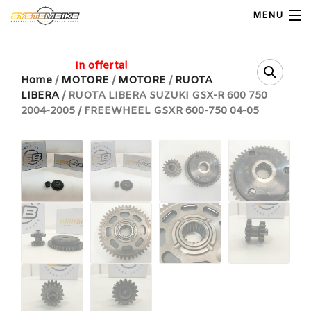
MENU
My Account
In offerta!
Home
/
MOTORE
/
MOTORE
/
RUOTA
LIBERA
/ RUOTA LIBERA SUZUKI GSX-R 600 750
Home
2004-2005 / FREEWHEEL GSXR 600-750 04-05
Shop Moto
Shop Ricambi
Note Generali
Carrello
Contatti