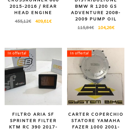
CROSSRUNNER 800
DISTRIBUZIONE
2015-2016 / REAR
BMW R 1200 GS
HEAD ENGINE
ADVENTURE 2008-
2009 PUMP OIL
455,12
€
409,61
€
115,84
€
104,26
€
In offerta!
In offerta!
FILTRO ARIA SF
CARTER COPERCHIO
SPRINTER FILTER
STATORE YAMAHA
KTM RC 390 2017-
FAZER 1000 2001-