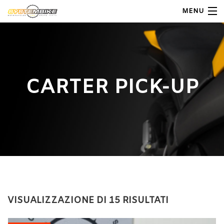
MENU
My Account
Home
CARTER PICK-UP
Shop Moto
Shop Ricambi
Note Generali
Carrello
Contatti
VISUALIZZAZIONE DI 15 RISULTATI