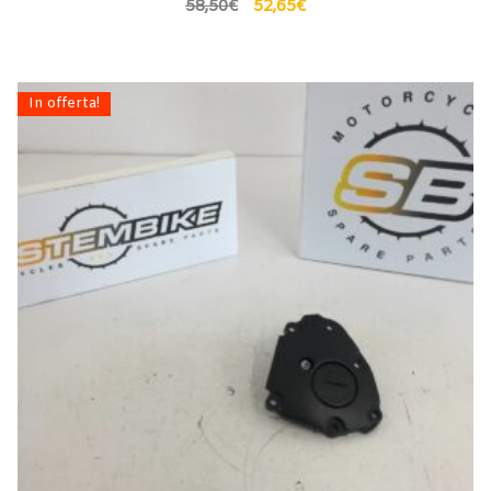
58,50
€
52,65
€
In offerta!