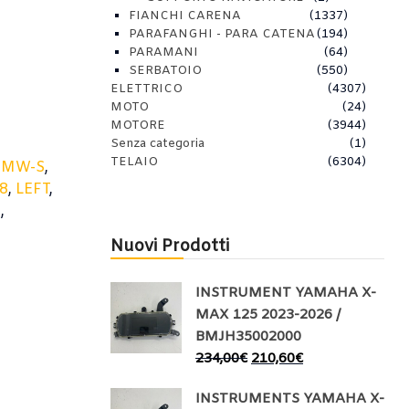
FIANCHI CARENA
(1337)
PARAFANGHI - PARA CATENA
(194)
PARAMANI
(64)
SERBATOIO
(550)
ELETTRICO
(4307)
MOTO
(24)
MOTORE
(3944)
Senza categoria
(1)
TELAIO
(6304)
BMW-S
,
8
,
LEFT
,
O
,
Nuovi Prodotti
INSTRUMENT YAMAHA X-
MAX 125 2023-2026 /
BMJH35002000
234,00
€
210,60
€
INSTRUMENTS YAMAHA X-