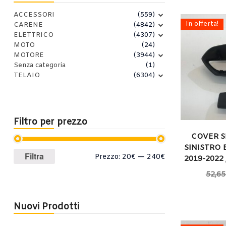
ACCESSORI
(559)
In offerta!
CARENE
(4842)
ELETTRICO
(4307)
MOTO
(24)
MOTORE
(3944)
Senza categoria
(1)
TELAIO
(6304)
Filtro per prezzo
COVER 
SINISTRO 
Prezzo
Prezzo
Filtra
Prezzo:
20€
—
240€
2019-2022
Min
Max
52,65
Nuovi Prodotti