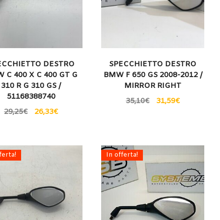
ECCHIETTO DESTRO
SPECCHIETTO DESTRO
 C 400 X C 400 GT G
BMW F 650 GS 2008-2012 /
310 R G 310 GS /
MIRROR RIGHT
51168388740
35,10
€
31,59
€
29,25
€
26,33
€
ferta!
In offerta!