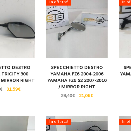
In offerta!
In of
ETTO DESTRO
SPECCHIETTO DESTRO
SP
TRICITY 300
YAMAHA FZ6 2004-2006
YAMA
/ MIRROR RIGHT
YAMAHA FZ6 S2 2007-2010
/ MIRROR RIGHT
€
31,59
€
23,40
€
21,06
€
In offerta!
In of