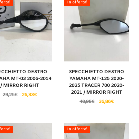
ferta!
In offerta!
ECCHIETTO DESTRO
SPECCHIETTO DESTRO
HA MT-03 2006-2014
YAMAHA MT-125 2020-
/ MIRROR RIGHT
2025 TRACER 700 2020-
2021 / MIRROR RIGHT
29,25
€
26,33
€
40,95
€
36,86
€
ferta!
In offerta!