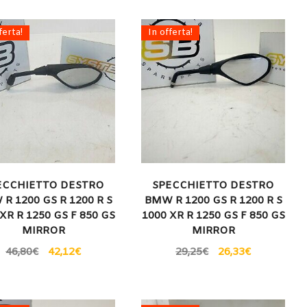
ferta!
In offerta!
ECCHIETTO DESTRO
SPECCHIETTO DESTRO
R 1200 GS R 1200 R S
BMW R 1200 GS R 1200 R S
XR R 1250 GS F 850 GS
1000 XR R 1250 GS F 850 GS
MIRROR
MIRROR
46,80
€
42,12
€
29,25
€
26,33
€