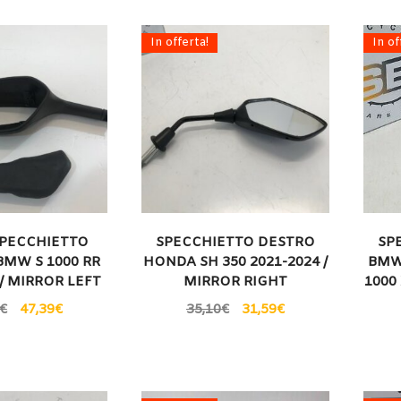
In offerta!
In of
SPECCHIETTO
SPECCHIETTO DESTRO
SP
BMW S 1000 RR
HONDA SH 350 2021-2024 /
BMW 
 / MIRROR LEFT
MIRROR RIGHT
1000 
€
47,39
€
35,10
€
31,59
€