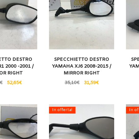
ETTO DESTRO
SPECCHIETTO DESTRO
SP
 2000 -2001 /
YAMAHA XJ6 2008-2015 /
YAM
OR RIGHT
MIRROR RIGHT
€
52,65
€
35,10
€
31,59
€
In offerta!
In of