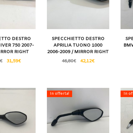
ETTO DESTRO
SPECCHIETTO DESTRO
SP
IVER 750 2007-
APRILIA TUONO 1000
BMW
MIRROR RIGHT
2006-2009 / MIRROR RIGHT
€
31,59
€
46,80
€
42,12
€
In offerta!
In of