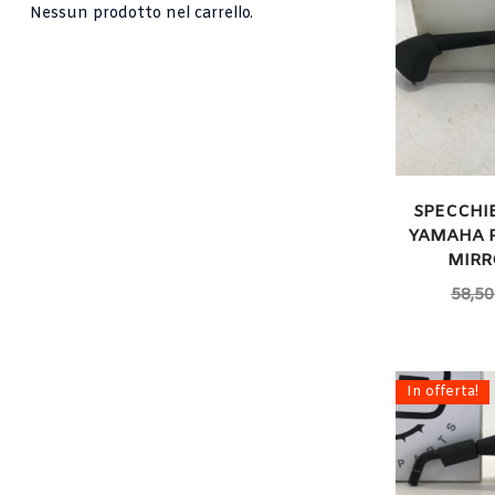
Nessun prodotto nel carrello.
SPECCHI
YAMAHA R1
MIRR
58,50
In offerta!