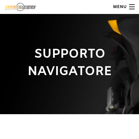
MENU
My Account
Home
SUPPORTO
Shop Moto
NAVIGATORE
Shop Ricambi
Note Generali
Carrello
Contatti