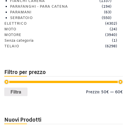
FIANCHI CARENA
(1337)
PARAFANGHI - PARA CATENA
(194)
PARAMANI
(63)
SERBATOIO
(550)
ELETTRICO
(4302)
MOTO
(24)
MOTORE
(3940)
Senza categoria
(1)
TELAIO
(6298)
Filtro per prezzo
Prezzo
Prezzo
Filtra
Prezzo:
50€
—
60€
Min
Max
Nuovi Prodotti