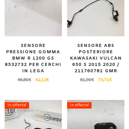
SENSORE
SENSORE ABS
PRESSIONE GOMMA
POSTERIORE
BMW R 1200 GS
KAWASAKI VULCAN
8532732 PER CERCHI
650 S 2015 2020 /
IN LEGA
211760781 GMR
46,80
€
42,12
€
81,90
€
73,71
€
In offerta!
In offerta!