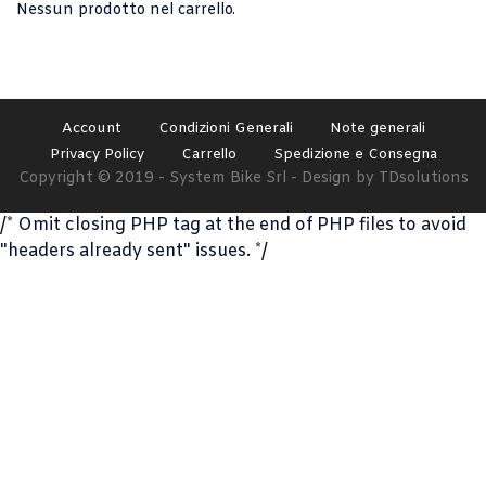
Nessun prodotto nel carrello.
Account
Condizioni Generali
Note generali
Privacy Policy
Carrello
Spedizione e Consegna
Copyright © 2019 - System Bike Srl - Design by TDsolutions
/* Omit closing PHP tag at the end of PHP files to avoid
"headers already sent" issues. */