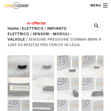
MENU
My Account
In offerta!
Home
/
ELETTRICO
/
IMPIANTO
ELETTRICO
/
SENSORI - MODULI -
Home
VALVOLE
/ SENSORE PRESSIONE GOMMA BMW R
1200 GS 8532732 PER CERCHI IN LEGA
Shop Moto
Shop Ricambi
Note Generali
Carrello
Contatti