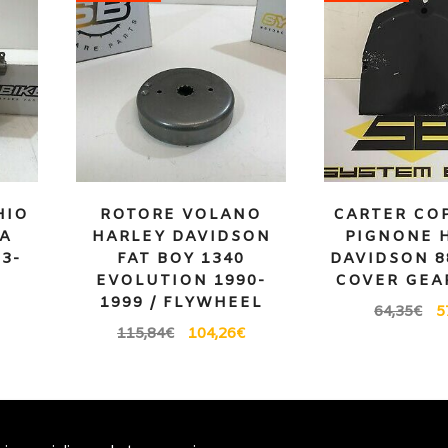
HIO
ROTORE VOLANO
CARTER CO
DA
HARLEY DAVIDSON
PIGNONE 
3-
FAT BOY 1340
DAVIDSON 8
R
EVOLUTION 1990-
COVER GEA
1999 / FLYWHEEL
64,35
€
5
115,84
€
104,26
€
erali
Note generali
Privacy Policy
Carrell