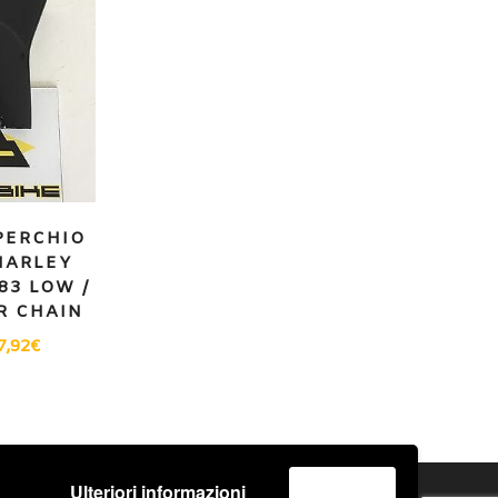
PERCHIO
HARLEY
83 LOW /
R CHAIN
7,92
€
Ulteriori informazioni
Accetta
o
Spedizione e Consegna