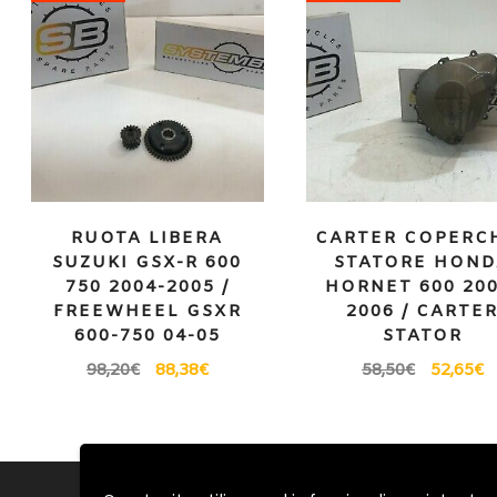
RUOTA LIBERA
CARTER COPERC
SUZUKI GSX-R 600
STATORE HON
750 2004-2005 /
HORNET 600 200
FREEWHEEL GSXR
2006 / CARTE
600-750 04-05
STATOR
98,20
€
88,38
€
58,50
€
52,65
€
Account
Condizioni Gen