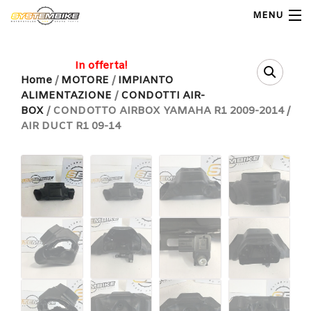
MENU
My Account
In offerta!
Home
/
MOTORE
/
IMPIANTO
ALIMENTAZIONE
/
CONDOTTI AIR-
Home
BOX
/ CONDOTTO AIRBOX YAMAHA R1 2009-2014 /
AIR DUCT R1 09-14
Shop Moto
Shop Ricambi
Note Generali
Carrello
Contatti