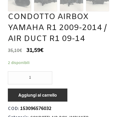
CONDOTTO AIRBOX
YAMAHA R1 2009-2014 /
AIR DUCT R1 09-14
31,59
€
35,10
€
2 disponibili
CONDOTTO
AIRBOX
YAMAHA
R1
Aggiungi al carrello
2009-
2014
/
COD:
153096576032
AIR