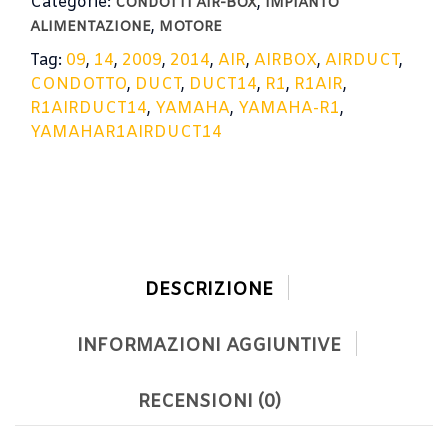
Categorie:
,
DUCT
CONDOTTI AIR-BOX
IMPIANTO
R1
,
ALIMENTAZIONE
MOTORE
09-
Tag:
09
,
14
,
2009
,
2014
,
AIR
,
AIRBOX
,
AIRDUCT
,
14
CONDOTTO
,
DUCT
,
DUCT14
,
R1
,
R1AIR
,
quantità
R1AIRDUCT14
,
YAMAHA
,
YAMAHA-R1
,
YAMAHAR1AIRDUCT14
DESCRIZIONE
INFORMAZIONI AGGIUNTIVE
RECENSIONI (0)