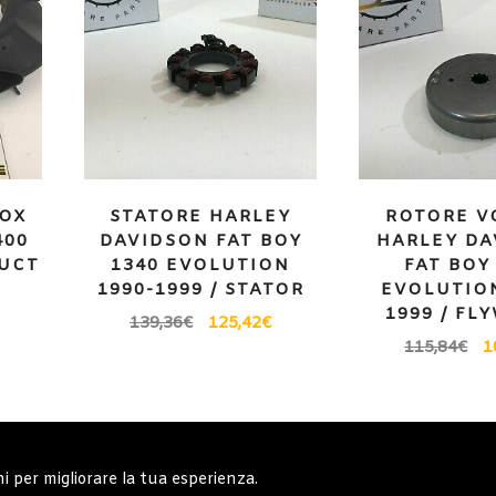
BOX
STATORE HARLEY
ROTORE V
400
DAVIDSON FAT BOY
HARLEY DA
DUCT
1340 EVOLUTION
FAT BOY
1
1990-1999 / STATOR
EVOLUTION
1999 / FL
139,36
€
125,42
€
115,84
€
1
erali
Note generali
Privacy Policy
Carrell
ni per migliorare la tua esperienza.
Copyright © 2019 - System Bike Srl - Design by TDsolutions