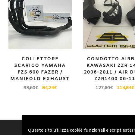
COLLETTORE
CONDOTTO AIR
SCARICO YAMAHA
KAWASAKI ZZR 1
FZS 600 FAZER /
2006-2011 / AIR 
MANIFOLD EXHAUST
ZZR1400 06-1
93,60
€
84,24
€
127,60
€
114,84
€
Account
Condizioni Gen
Questo sito utilizza cookie funzionali e script ester