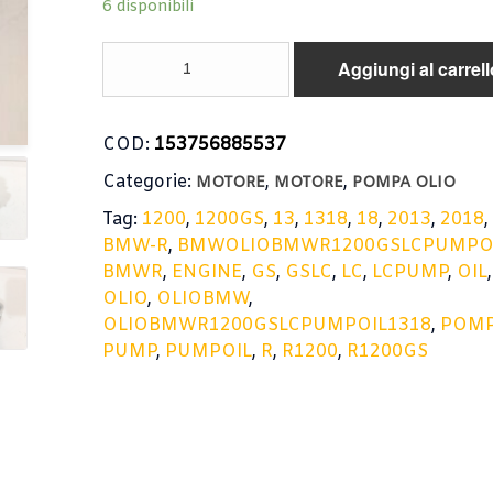
6 disponibili
POMPA
Aggiungi al carrell
OLIO
BMW
R
COD:
153756885537
1200
GS
Categorie:
,
,
MOTORE
MOTORE
POMPA OLIO
2013-
2018
Tag:
1200
,
1200GS
,
13
,
1318
,
18
,
2013
,
2018
/
BMW-R
,
BMWOLIOBMWR1200GSLCPUMPOI
PUMP
BMWR
,
ENGINE
,
GS
,
GSLC
,
LC
,
LCPUMP
,
OIL
OIL
OLIO
,
OLIOBMW
,
ENGINE
OLIOBMWR1200GSLCPUMPOIL1318
,
POM
8525340
PUMP
,
PUMPOIL
,
R
,
R1200
,
R1200GS
quantità