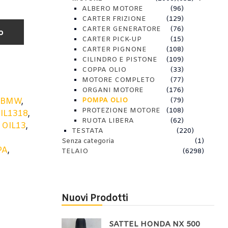
ALBERO MOTORE
(96)
CARTER FRIZIONE
(129)
CARTER GENERATORE
(76)
o
CARTER PICK-UP
(15)
CARTER PIGNONE
(108)
CILINDRO E PISTONE
(109)
COPPA OLIO
(33)
MOTORE COMPLETO
(77)
ORGANI MOTORE
(176)
,
BMW
,
POMPA OLIO
(79)
PROTEZIONE MOTORE
(108)
L1318
,
RUOTA LIBERA
(62)
,
OIL13
,
TESTATA
(220)
Senza categoria
(1)
PA
,
TELAIO
(6298)
Nuovi Prodotti
SATTEL HONDA NX 500