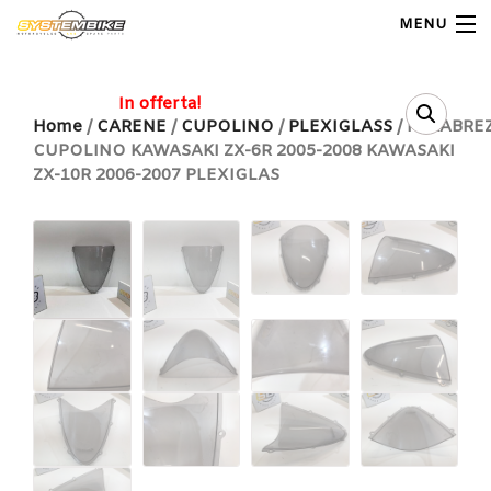
MENU
My Account
In offerta!
Home
/
CARENE
/
CUPOLINO
/
PLEXIGLASS
/ PARABRE
CUPOLINO KAWASAKI ZX-6R 2005-2008 KAWASAKI
Home
ZX-10R 2006-2007 PLEXIGLAS
Shop Moto
Shop Ricambi
Note Generali
Carrello
Contatti