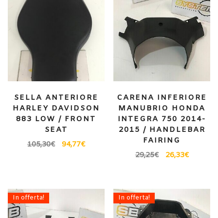
SELLA ANTERIORE
CARENA INFERIORE
HARLEY DAVIDSON
MANUBRIO HONDA
883 LOW / FRONT
INTEGRA 750 2014-
SEAT
2015 / HANDLEBAR
FAIRING
105,30
€
94,77
€
29,25
€
26,33
€
In offerta!
In offerta!