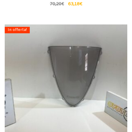
70,20
€
63,18
€
In offerta!