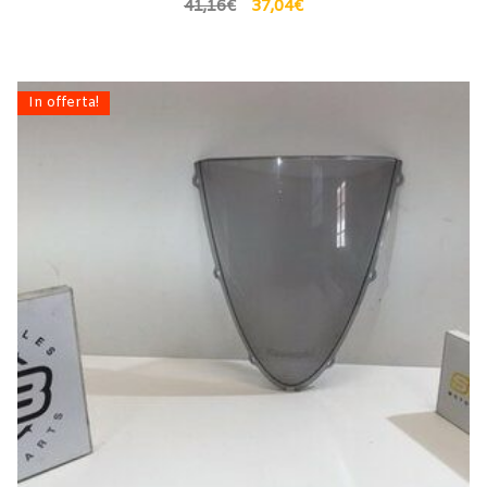
41,16
€
37,04
€
In offerta!