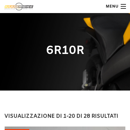
MENU
My Account
Home
6R10R
Shop Moto
Shop Ricambi
Note Generali
Carrello
Contatti
VISUALIZZAZIONE DI 1-20 DI 28 RISULTATI