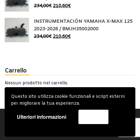
234,00
€
210,60
€
INSTRUMENTACIÓN YAMAHA X-MAX 125
2023-2026 / BMJH35002000
234,00
€
210,60
€
Carrello
Nessun prodotto nel carrello.
Questo sito utilizza cookie funzionali e script esterni
per migliorare la tua esperienza.
Ulteriori informazioni
Accetta
Account
Condizioni Generali
Note generali
Privacy Policy
Carrello
Spedizione e Consegna
Copyright © 2019 - System Bike Srl - Design by TDsolutions