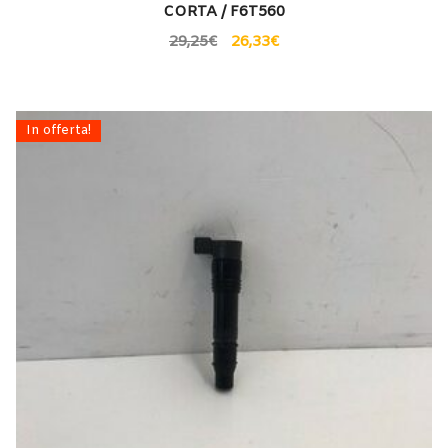
CORTA / F6T560
29,25
€
26,33
€
In offerta!