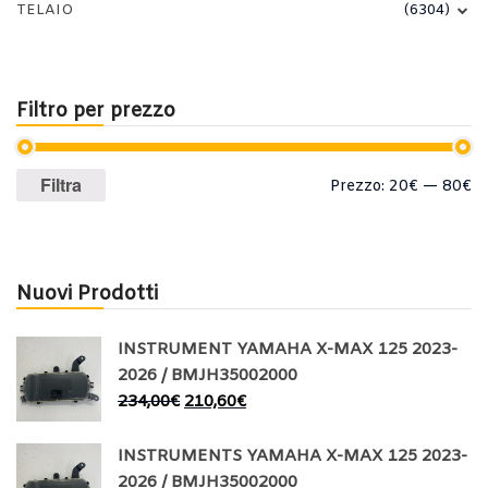
TELAIO
(6304)
Filtro per prezzo
Prezzo
Prezzo
Filtra
Prezzo:
20€
—
80€
Min
Max
Nuovi Prodotti
INSTRUMENT YAMAHA X-MAX 125 2023-
2026 / BMJH35002000
234,00
€
210,60
€
INSTRUMENTS YAMAHA X-MAX 125 2023-
2026 / BMJH35002000