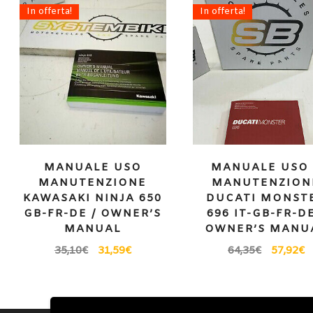
In offerta!
In offerta!
MANUALE USO
MANUALE USO 
MANUTENZIONE
MANUTENZION
KAWASAKI NINJA 650
DUCATI MONST
GB-FR-DE / OWNER’S
696 IT-GB-FR-DE
MANUAL
OWNER’S MANU
35,10
€
31,59
€
64,35
€
57,92
€