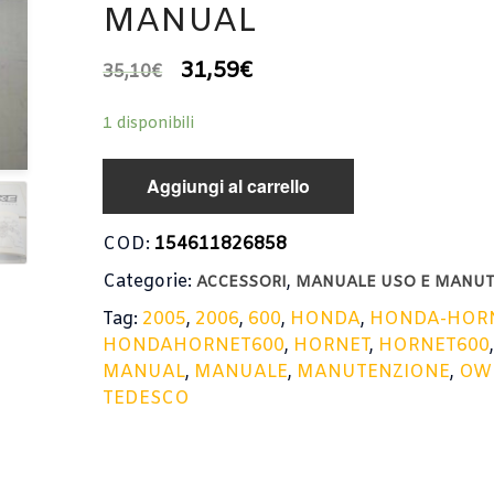
MANUAL
31,59
€
35,10
€
1 disponibili
Aggiungi al carrello
COD:
154611826858
Categorie:
,
ACCESSORI
MANUALE USO E MANU
Tag:
2005
,
2006
,
600
,
HONDA
,
HONDA-HOR
HONDAHORNET600
,
HORNET
,
HORNET600
MANUAL
,
MANUALE
,
MANUTENZIONE
,
OW
TEDESCO