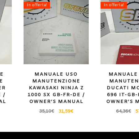
In offerta!
In offerta!
E
MANUALE USO
MANUALE 
E
MANUTENZIONE
MANUTEN
ER
KAWASAKI NINJA Z
DUCATI M
 /
1000 SX GB-FR-DE /
696 IT-GB-
AL
OWNER’S MANUAL
OWNER’S 
35,10
€
31,59
€
64,36
€
5