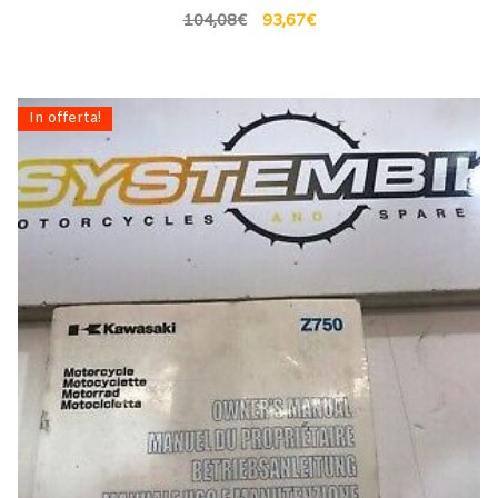
104,08
€
93,67
€
In offerta!