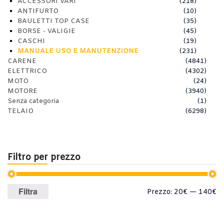
ACCESSORI VARI
(218)
ANTIFURTO
(10)
BAULETTI TOP CASE
(35)
BORSE - VALIGIE
(45)
CASCHI
(19)
MANUALE USO E MANUTENZIONE
(231)
CARENE
(4841)
ELETTRICO
(4302)
MOTO
(24)
MOTORE
(3940)
Senza categoria
(1)
TELAIO
(6298)
Filtro per prezzo
Prezzo
Prezzo
Filtra
Prezzo:
20€
—
140€
Min
Max