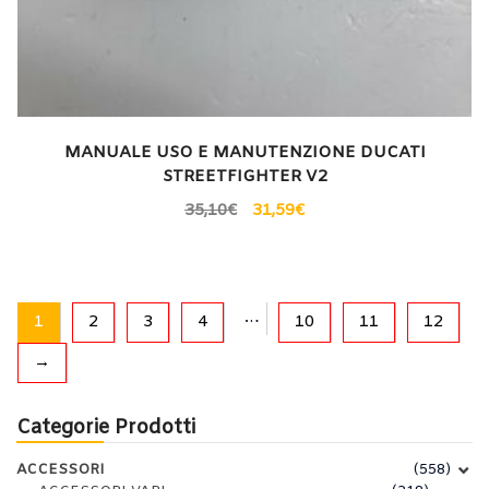
MANUALE USO E MANUTENZIONE DUCATI
STREETFIGHTER V2
35,10
€
31,59
€
…
1
2
3
4
10
11
12
→
Categorie Prodotti
ACCESSORI
(558)