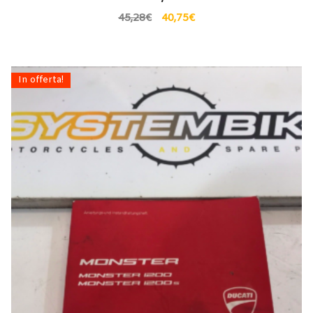
45,28
€
40,75
€
In offerta!