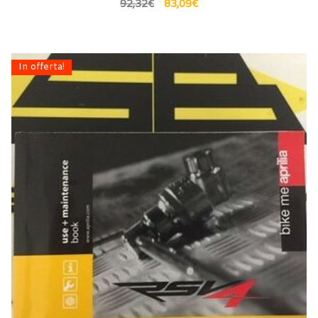
92,32
€
83,09
€
In offerta!