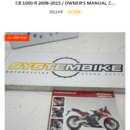
CB 1000 R 2008-2015 / OWNER’S MANUAL C…
35,10
€
31,59
€
In offerta!