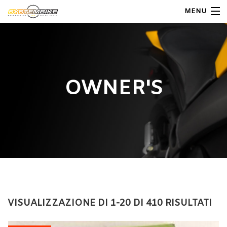
MENU
My Account
Home
OWNER'S
Shop Moto
Shop Ricambi
Note Generali
Carrello
Contatti
VISUALIZZAZIONE DI 1-20 DI 410 RISULTATI