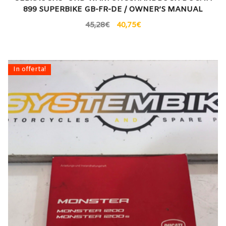
899 SUPERBIKE GB-FR-DE / OWNER’S MANUAL
45,28
€
40,75
€
In offerta!