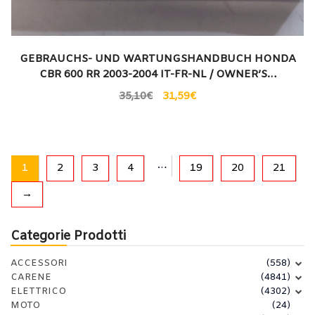
GEBRAUCHS- UND WARTUNGSHANDBUCH HONDA
CBR 600 RR 2003-2004 IT-FR-NL / OWNER’S…
35,10
€
31,59
€
…
1
2
3
4
19
20
21
→
Categorie Prodotti
ACCESSORI
(558)
CARENE
(4841)
ELETTRICO
(4302)
MOTO
(24)