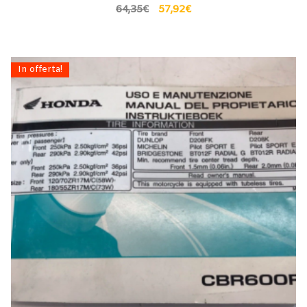
64,35
€
57,92
€
In offerta!