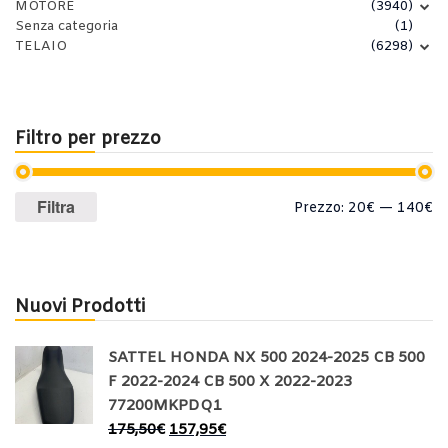
MOTORE
(3940)
Senza categoria
(1)
TELAIO
(6298)
Filtro per prezzo
Prezzo
Prezzo
Filtra
Prezzo:
20€
—
140€
Min
Max
Nuovi Prodotti
SATTEL HONDA NX 500 2024-2025 CB 500
F 2022-2024 CB 500 X 2022-2023
77200MKPDQ1
175,50
€
157,95
€