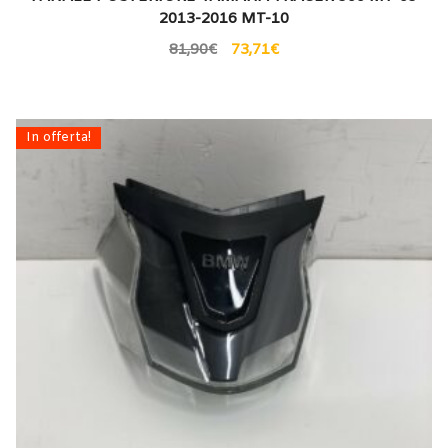
2013-2016 MT-10
81,90
€
73,71
€
In offerta!