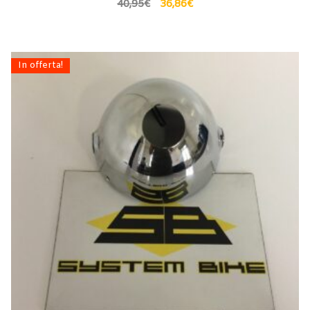
40,95
€
36,86
€
In offerta!