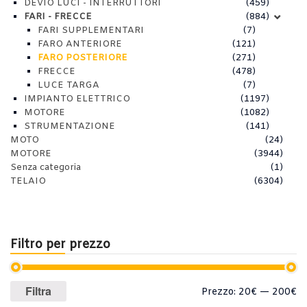
DEVIO LUCI - INTERRUTTORI
(459)
FARI - FRECCE
(884)
FARI SUPPLEMENTARI
(7)
FARO ANTERIORE
(121)
FARO POSTERIORE
(271)
FRECCE
(478)
LUCE TARGA
(7)
IMPIANTO ELETTRICO
(1197)
MOTORE
(1082)
STRUMENTAZIONE
(141)
MOTO
(24)
MOTORE
(3944)
Senza categoria
(1)
TELAIO
(6304)
Filtro per prezzo
Prezzo
Prezzo
Filtra
Prezzo:
20€
—
200€
Min
Max