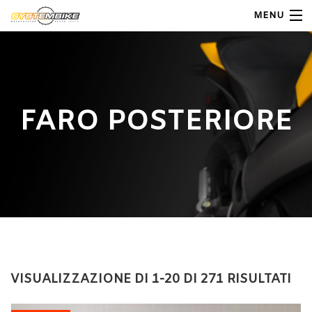
MENU
My Account
Home
FARO POSTERIORE
Shop Moto
Shop Ricambi
Note Generali
Carrello
Contatti
VISUALIZZAZIONE DI 1-20 DI 271 RISULTATI