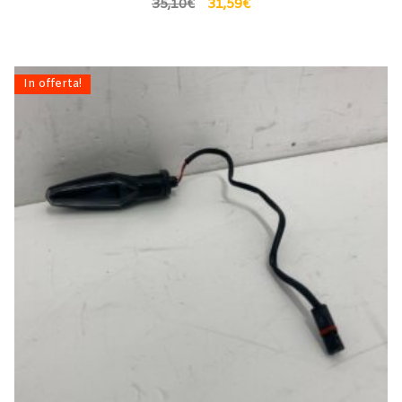
35,10
€
31,59
€
In offerta!