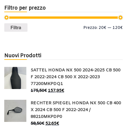
Filtro per prezzo
Prezzo
Prezzo
Filtra
Prezzo:
20€
—
120€
Min
Max
Nuovi Prodotti
SATTEL HONDA NX 500 2024-2025 CB 500
F 2022-2024 CB 500 X 2022-2023
77200MKPDQ1
175,50
€
157,95
€
RECHTER SPIEGEL HONDA NX 500 CB 400
X 2024 CB 500 F 2022-2024 /
88210MKPDP0
58,50
€
52,65
€