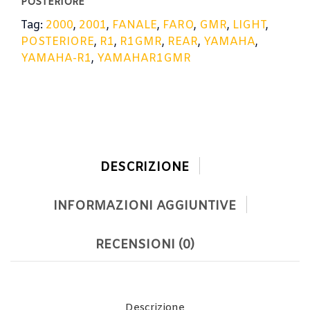
POSTERIORE
GMR
Tag:
2000
,
2001
,
FANALE
,
FARO
,
GMR
,
LIGHT
,
quantità
POSTERIORE
,
R1
,
R1GMR
,
REAR
,
YAMAHA
,
YAMAHA-R1
,
YAMAHAR1GMR
DESCRIZIONE
INFORMAZIONI AGGIUNTIVE
RECENSIONI (0)
Descrizione