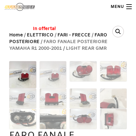
MENU
My Account
In offerta!
Home
/
ELETTRICO
/
FARI - FRECCE
/
FARO
POSTERIORE
/ FARO FANALE POSTERIORE
Home
YAMAHA R1 2000-2001 / LIGHT REAR GMR
Shop Moto
Shop Ricambi
Note Generali
Carrello
Contatti
FARO FANALE