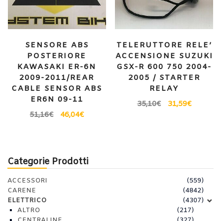
SENSORE ABS
TELERUTTORE RELE’
POSTERIORE
ACCENSIONE SUZUKI
KAWASAKI ER-6N
GSX-R 600 750 2004-
2009-2011/REAR
2005 / STARTER
CABLE SENSOR ABS
RELAY
ER6N 09-11
35,10
€
31,59
€
51,16
€
46,04
€
Categorie Prodotti
ACCESSORI
(559)
CARENE
(4842)
ELETTRICO
(4307)
ALTRO
(217)
CENTRALINE
(327)