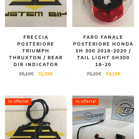
FRECCIA
FARO FANALE
POSTERIORE
POSTERIORE HONDA
TRIUMPH
SH 300 2016-2020 /
THRUXTON / REAR
TAIL LIGHT SH300
DIR INDICATOR
16-20
35,10
€
31,59
€
70,20
€
63,18
€
In offerta!
In offerta!