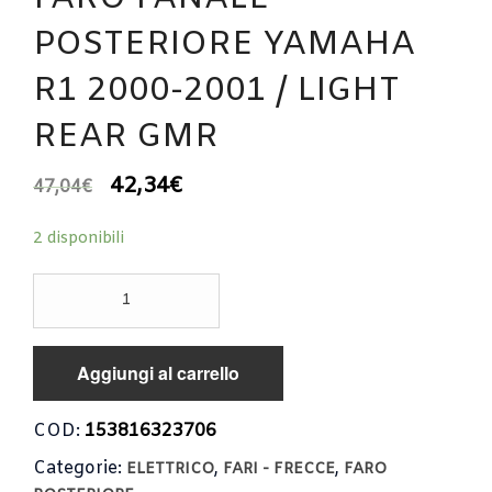
POSTERIORE YAMAHA
R1 2000-2001 / LIGHT
REAR GMR
42,34
€
47,04
€
2 disponibili
FARO
FANALE
POSTERIORE
YAMAHA
Aggiungi al carrello
R1
2000-
2001
COD:
153816323706
/
Categorie:
,
,
LIGHT
ELETTRICO
FARI - FRECCE
FARO
REAR