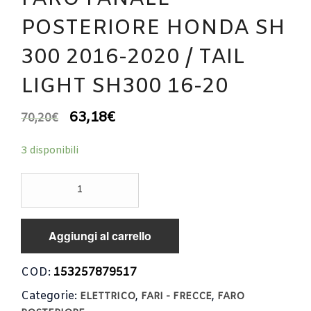
POSTERIORE HONDA SH
300 2016-2020 / TAIL
LIGHT SH300 16-20
63,18
€
70,20
€
3 disponibili
FARO
FANALE
POSTERIORE
HONDA
Aggiungi al carrello
SH
300
2016-
COD:
153257879517
2020
Categorie:
,
,
/
ELETTRICO
FARI - FRECCE
FARO
TAIL