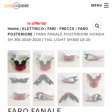
MENU
My Account
In offerta!
Home
/
ELETTRICO
/
FARI - FRECCE
/
FARO
POSTERIORE
/ FARO FANALE POSTERIORE HONDA
Home
SH 300 2016-2020 / TAIL LIGHT SH300 16-20
Shop Moto
Shop Ricambi
Note Generali
Carrello
Contatti
FARO FANALE