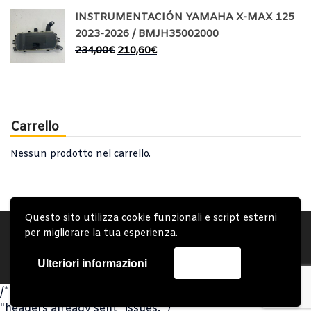
INSTRUMENTACIÓN YAMAHA X-MAX 125
2023-2026 / BMJH35002000
234,00
€
210,60
€
Carrello
Nessun prodotto nel carrello.
Questo sito utilizza cookie funzionali e script esterni
Account
Condizioni Generali
Note generali
per migliorare la tua esperienza.
Privacy Policy
Carrello
Spedizione e Consegna
Ulteriori informazioni
Accetta
Copyright © 2019 - System Bike Srl - Design by TDsolutions
/* Omit closing PHP tag at the end of PHP files to avoid
"headers already sent" issues. */