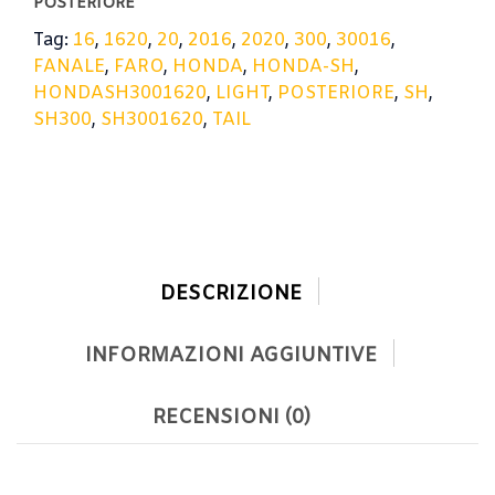
POSTERIORE
LIGHT
Tag:
16
,
1620
,
20
,
2016
,
2020
,
300
,
30016
,
SH300
FANALE
,
FARO
,
HONDA
,
HONDA-SH
,
16-
20
HONDASH3001620
,
LIGHT
,
POSTERIORE
,
SH
,
quantità
SH300
,
SH3001620
,
TAIL
DESCRIZIONE
INFORMAZIONI AGGIUNTIVE
RECENSIONI (0)