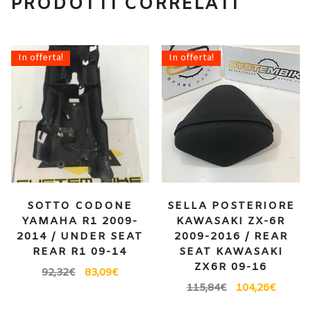
PRODOTTI CORRELATI
In offerta!
In offerta!
SOTTO CODONE
SELLA POSTERIORE
YAMAHA R1 2009-
KAWASAKI ZX-6R
2014 / UNDER SEAT
2009-2016 / REAR
REAR R1 09-14
SEAT KAWASAKI
ZX6R 09-16
92,32
€
83,09
€
115,84
€
104,26
€