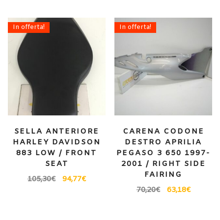
In offerta!
In offerta!
SELLA ANTERIORE
CARENA CODONE
HARLEY DAVIDSON
DESTRO APRILIA
883 LOW / FRONT
PEGASO 3 650 1997-
SEAT
2001 / RIGHT SIDE
FAIRING
105,30
€
94,77
€
70,20
€
63,18
€