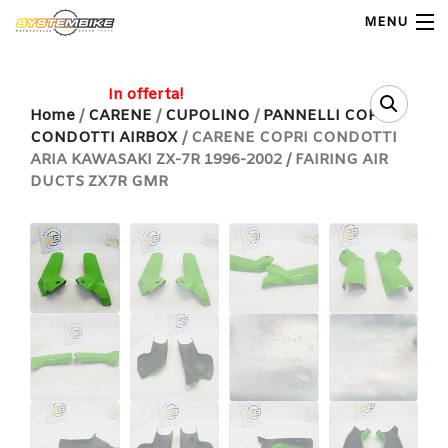
MENU
My Account
In offerta!
Home
/
CARENE
/
CUPOLINO
/
PANNELLI COPRI
CONDOTTI AIRBOX
/ CARENE COPRI CONDOTTI
Home
ARIA KAWASAKI ZX-7R 1996-2002 / FAIRING AIR
DUCTS ZX7R GMR
Shop Moto
Shop Ricambi
Note Generali
Carrello
Contatti