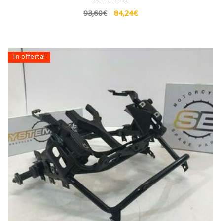
93,60
€
84,24
€
In offerta!