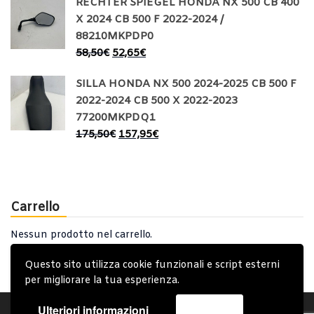
RECHTER SPIEGEL HONDA NX 500 CB 400
X 2024 CB 500 F 2022-2024 /
88210MKPDP0
58,50
€
52,65
€
SILLA HONDA NX 500 2024-2025 CB 500 F
2022-2024 CB 500 X 2022-2023
77200MKPDQ1
175,50
€
157,95
€
Carrello
Nessun prodotto nel carrello.
Questo sito utilizza cookie funzionali e script esterni
per migliorare la tua esperienza.
Ulteriori informazioni
Accetta
Account
Condizioni Generali
Note generali