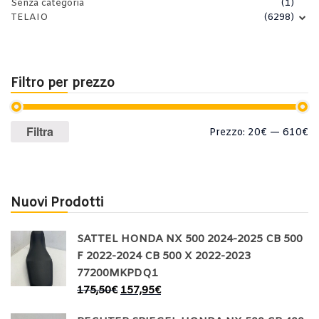
Senza categoria
(1)
TELAIO
(6298)
Filtro per prezzo
Prezzo
Prezzo
Filtra
Prezzo:
20€
—
610€
Min
Max
Nuovi Prodotti
SATTEL HONDA NX 500 2024-2025 CB 500
F 2022-2024 CB 500 X 2022-2023
77200MKPDQ1
175,50
€
157,95
€