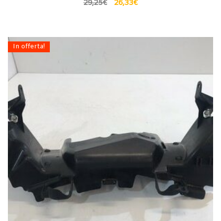
29,25
€
26,33
€
In offerta!