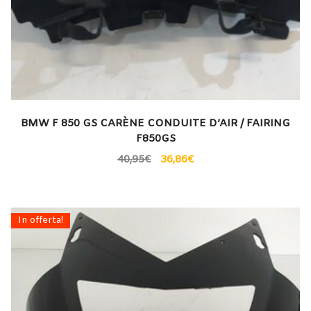
BMW F 850 GS CARÈNE CONDUITE D’AIR / FAIRING
F850GS
40,95
€
36,86
€
In offerta!