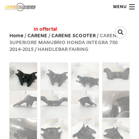
MENU
My Account
In offerta!
Home
/
CARENE
/
CARENE SCOOTER
/ CARENA
SUPERIORE MANUBRIO HONDA INTEGRA 750
Home
2014-2015 / HANDLEBAR FAIRING
Shop Moto
Shop Ricambi
Note Generali
Carrello
Contatti