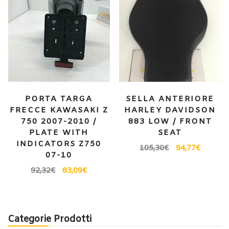
PORTA TARGA
SELLA ANTERIORE
FRECCE KAWASAKI Z
HARLEY DAVIDSON
750 2007-2010 /
883 LOW / FRONT
PLATE WITH
SEAT
INDICATORS Z750
105,30
€
94,77
€
07-10
92,32
€
83,09
€
Categorie Prodotti