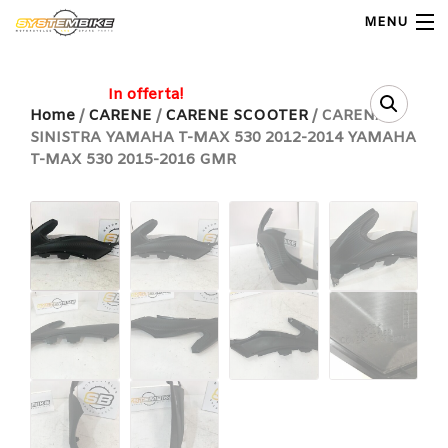
MENU
My Account
In offerta!
Home
/
CARENE
/
CARENE SCOOTER
/ CARENA
SINISTRA YAMAHA T-MAX 530 2012-2014 YAMAHA
Home
T-MAX 530 2015-2016 GMR
Shop Moto
Shop Ricambi
Note Generali
Carrello
Contatti