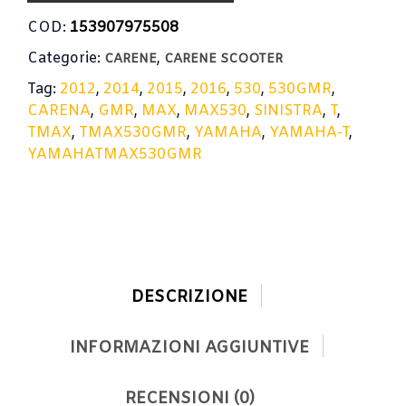
530
2012-
COD:
153907975508
2014
Categorie:
,
YAMAHA
CARENE
CARENE SCOOTER
T-
Tag:
2012
,
2014
,
2015
,
2016
,
530
,
530GMR
,
MAX
CARENA
,
GMR
,
MAX
,
MAX530
,
SINISTRA
,
T
,
530
TMAX
,
TMAX530GMR
,
YAMAHA
,
YAMAHA-T
,
2015-
2016
YAMAHATMAX530GMR
GMR
quantità
DESCRIZIONE
INFORMAZIONI AGGIUNTIVE
RECENSIONI (0)