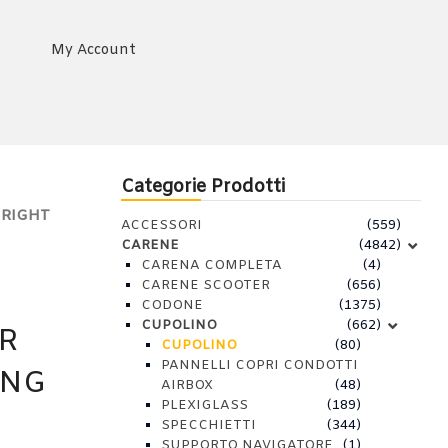
My Account
Categorie Prodotti
 RIGHT
ACCESSORI
(559)
CARENE
(4842)
CARENA COMPLETA
(4)
CARENE SCOOTER
(656)
CODONE
(1375)
CUPOLINO
(662)
R
CUPOLINO
(80)
PANNELLI COPRI CONDOTTI
ING
AIRBOX
(48)
PLEXIGLASS
(189)
SPECCHIETTI
(344)
SUPPORTO NAVIGATORE
(1)