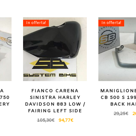
In offerta!
In offerta!
IA
FIANCO CARENA
MANIGLION
750
SINISTRA HARLEY
CB 500 S 19
TERY
DAVIDSON 883 LOW /
BACK HA
FAIRING LEFT SIDE
29,25
€
2
105,30
€
94,77
€