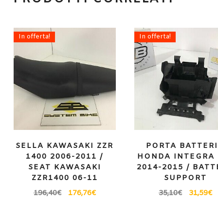
In offerta!
In offerta!
SELLA KAWASAKI ZZR
PORTA BATTER
1400 2006-2011 /
HONDA INTEGRA 
SEAT KAWASAKI
2014-2015 / BAT
ZZR1400 06-11
SUPPORT
196,40
€
176,76
€
35,10
€
31,59
€