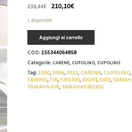
210,10
€
233,44
€
1 disponibili
Aggiungi al carrello
COD:
155344064858
Categorie:
,
,
CARENE
CUPOLINO
CUPOLINO
Tag:
1300
,
2006
,
2012
,
CARENA
,
CUPOLINO
FAIRING
,
FJR
,
FJR1300
,
RIGHT
,
SIDE
,
YAMAH
YAMAHA-FJR
,
YAMAHAFJR1300