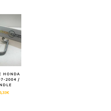
E HONDA
97-2004 /
NDLE
6,33
€