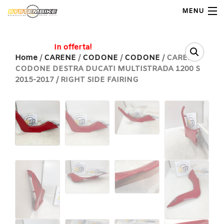
MENU
My Account
In offerta!
Home
/
CARENE
/
CODONE
/
CODONE
/ CARENA
CODONE DESTRA DUCATI MULTISTRADA 1200 S
Home
2015-2017 / RIGHT SIDE FAIRING
Shop Moto
Shop Ricambi
Note Generali
Carrello
Contatti