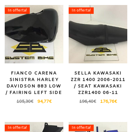
In offerta!
In offerta!
FIANCO CARENA
SELLA KAWASAKI
SINISTRA HARLEY
ZZR 1400 2006-2011
DAVIDSON 883 LOW
/ SEAT KAWASAKI
/ FAIRING LEFT SIDE
ZZR1400 06-11
105,30
€
94,77
€
196,40
€
176,76
€
In offerta!
In offerta!