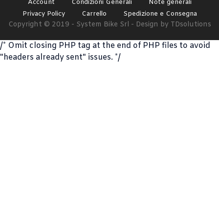
Account
Condizioni Generali
Note generali
Privacy Policy
Carrello
Spedizione e Consegna
Copyright © 2019 - System Bike Srl - Design by TDsolutions
/* Omit closing PHP tag at the end of PHP files to avoid
"headers already sent" issues. */