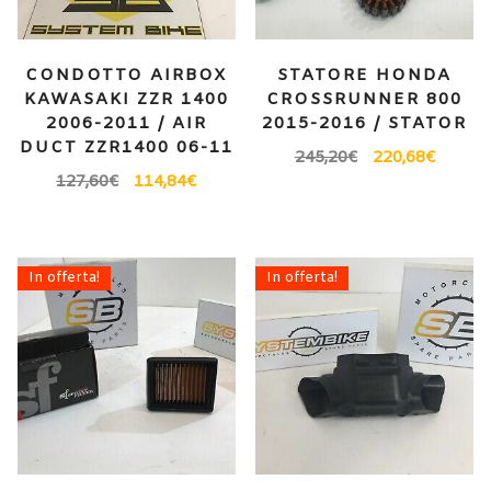
CONDOTTO AIRBOX
STATORE HONDA
KAWASAKI ZZR 1400
CROSSRUNNER 800
2006-2011 / AIR
2015-2016 / STATOR
DUCT ZZR1400 06-11
245,20
€
220,68
€
127,60
€
114,84
€
In offerta!
In offerta!