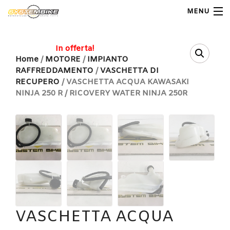
MENU
My Account
In offerta!
Home
/
MOTORE
/
IMPIANTO
RAFFREDDAMENTO
/
VASCHETTA DI
Home
RECUPERO
/ VASCHETTA ACQUA KAWASAKI
NINJA 250 R / RICOVERY WATER NINJA 250R
Shop Moto
Shop Ricambi
Note Generali
Carrello
Contatti
VASCHETTA ACQUA