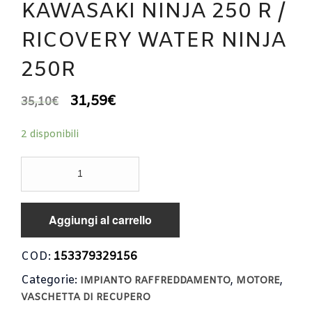
KAWASAKI NINJA 250 R /
RICOVERY WATER NINJA
250R
31,59
€
35,10
€
2 disponibili
VASCHETTA
ACQUA
KAWASAKI
NINJA
Aggiungi al carrello
250
R
/
COD:
153379329156
RICOVERY
Categorie:
,
,
WATER
IMPIANTO RAFFREDDAMENTO
MOTORE
NINJA
VASCHETTA DI RECUPERO
250R