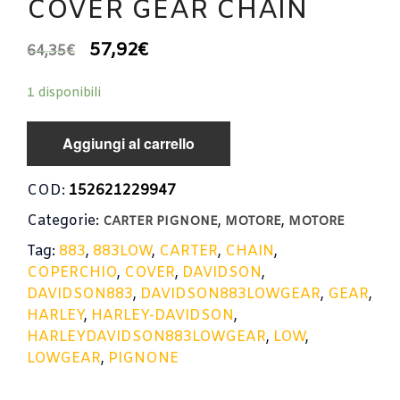
COVER GEAR CHAIN
57,92
€
64,35
€
1 disponibili
Aggiungi al carrello
COD:
152621229947
Categorie:
,
,
CARTER PIGNONE
MOTORE
MOTORE
Tag:
883
,
883LOW
,
CARTER
,
CHAIN
,
COPERCHIO
,
COVER
,
DAVIDSON
,
DAVIDSON883
,
DAVIDSON883LOWGEAR
,
GEAR
,
HARLEY
,
HARLEY-DAVIDSON
,
HARLEYDAVIDSON883LOWGEAR
,
LOW
,
LOWGEAR
,
PIGNONE