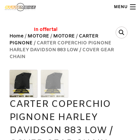
MENU
My Account
In offerta!
Home
/
MOTORE
/
MOTORE
/
CARTER
PIGNONE
/ CARTER COPERCHIO PIGNONE
Home
HARLEY DAVIDSON 883 LOW / COVER GEAR
CHAIN
Shop Moto
Shop Ricambi
Note Generali
CARTER COPERCHIO
Carrello
PIGNONE HARLEY
Contatti
DAVIDSON 883 LOW /