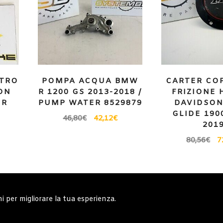
STRO
POMPA ACQUA BMW
CARTER CO
ON
R 1200 GS 2013-2018 /
FRIZIONE 
ER
PUMP WATER 8529879
DAVIDSON
GLIDE 190
46,80
€
42,12
€
201
80,56
€
7
erali
Note generali
Privacy Policy
Carrell
ni per migliorare la tua esperienza.
Copyright © 2019 - System Bike Srl - Design by TDsolutions