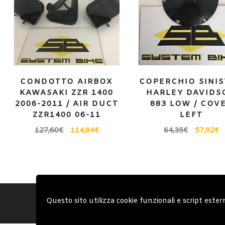
CONDOTTO AIRBOX
COPERCHIO SINI
KAWASAKI ZZR 1400
HARLEY DAVIDS
2006-2011 / AIR DUCT
883 LOW / COV
ZZR1400 06-11
LEFT
127,60
€
114,84
€
64,35
€
57,92
€
Account
Condizioni Gen
Questo sito utilizza cookie funzionali e script ester