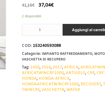
37,04
€
41,16
€
2 disponibili
VASCHETTA
Aggiungi al carrell
ACQUA
HONDA
AFRICA
COD:
153240593088
TWIN
2016-
Categorie:
,
IMPIANTO RAFFREDDAMENTO
MOTO
2017
VASCHETTA DI RECUPERO
CRF
1000
Tag:
1000
,
2016
,
2017
,
AFRICA
,
AFRICATWI
/
AFRICATWINCRF1000
,
ANTIGELO
,
CRF
,
CRF
RECOVERY
HONDA
,
HONDA-AFRICA
,
WATER
HONDAAFRICATWINCRF1000
,
RECOVERY
,
quantità
TWINCRF
,
VASCHETTA
,
WATER