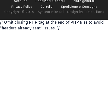
Account
Condizioni Generali
Note generali
Privacy Policy
Carrello
Spedizione e Consegna
Copyright © 2019 - System Bike Srl - Design by TDsolutions
/* Omit closing PHP tag at the end of PHP files to avoid
"headers already sent" issues. */