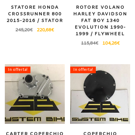
STATORE HONDA
ROTORE VOLANO
CROSSRUNNER 800
HARLEY DAVIDSON
2015-2016 / STATOR
FAT BOY 1340
EVOLUTION 1990-
245,20
€
220,68
€
1999 / FLYWHEEL
115,84
€
104,26
€
In offerta!
In offerta!
CARTER COPERCHIO
COPERCHIO