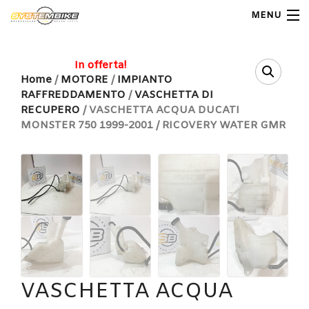
MENU
My Account
In offerta!
Home
/
MOTORE
/
IMPIANTO
RAFFREDDAMENTO
/
VASCHETTA DI
Home
RECUPERO
/ VASCHETTA ACQUA DUCATI
MONSTER 750 1999-2001 / RICOVERY WATER GMR
Shop Moto
Shop Ricambi
Note Generali
Carrello
Contatti
VASCHETTA ACQUA