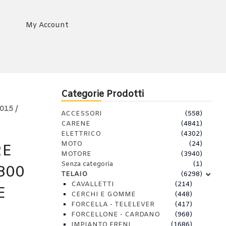
My Account
Categorie Prodotti
15 /
ACCESSORI
(558)
CARENE
(4841)
ELETTRICO
(4302)
MOTO
(24)
RE
MOTORE
(3940)
Senza categoria
(1)
800
TELAIO
(6298)
CAVALLETTI
(214)
E
CERCHI E GOMME
(448)
FORCELLA - TELELEVER
(417)
FORCELLONE - CARDANO
(968)
IMPIANTO FRENI
(1686)