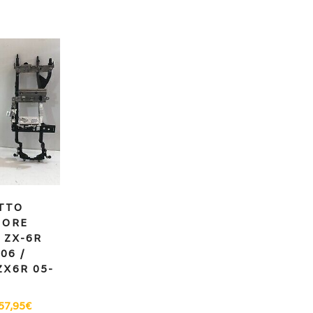
TTO
IORE
 ZX-6R
06 /
X6R 05-
57,95
€