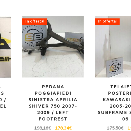
In offerta!
In offerta!
A
PEDANA
TELAIE
BS
POGGIAPIEDI
POSTER
 /
SINISTRA APRILIA
KAWASAKI
EL
SHIVER 750 2007-
2005-20
2009 / LEFT
SUBFRAME Z
FOOTREST
06
198,16
€
178,34
€
175,50
€
1