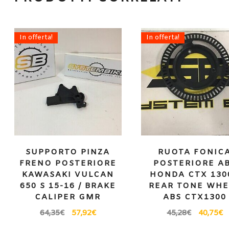
In offerta!
In offerta!
SUPPORTO PINZA
RUOTA FONIC
FRENO POSTERIORE
POSTERIORE A
KAWASAKI VULCAN
HONDA CTX 1300
650 S 15-16 / BRAKE
REAR TONE WHE
CALIPER GMR
ABS CTX1300
64,35
€
57,92
€
45,28
€
40,75
€