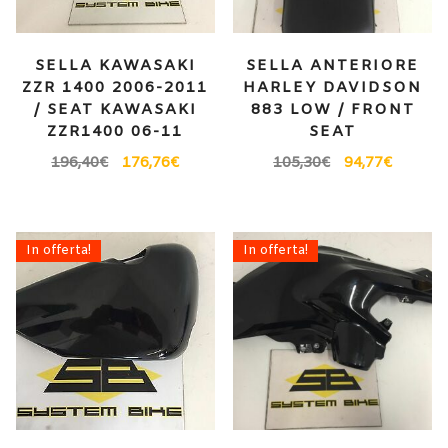
SELLA KAWASAKI
SELLA ANTERIORE
ZZR 1400 2006-2011
HARLEY DAVIDSON
/ SEAT KAWASAKI
883 LOW / FRONT
ZZR1400 06-11
SEAT
196,40
€
176,76
€
105,30
€
94,77
€
In offerta!
In offerta!