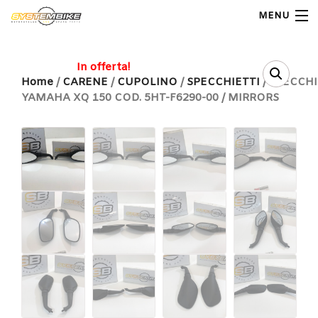
MENU
My Account
In offerta!
Home
/
CARENE
/
CUPOLINO
/
SPECCHIETTI
/ SPECCHI
YAMAHA XQ 150 COD. 5HT-F6290-00 / MIRRORS
Home
Shop Moto
Shop Ricambi
Note Generali
Carrello
Contatti