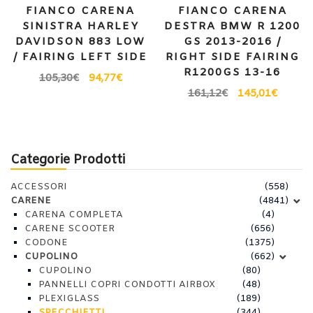
FIANCO CARENA
FIANCO CARENA
SINISTRA HARLEY
DESTRA BMW R 1200
DAVIDSON 883 LOW
GS 2013-2016 /
/ FAIRING LEFT SIDE
RIGHT SIDE FAIRING
R1200GS 13-16
105,30
€
94,77
€
161,12
€
145,01
€
Categorie Prodotti
ACCESSORI
(558)
CARENE
(4841)
CARENA COMPLETA
(4)
CARENE SCOOTER
(656)
CODONE
(1375)
CUPOLINO
(662)
CUPOLINO
(80)
PANNELLI COPRI CONDOTTI AIRBOX
(48)
PLEXIGLASS
(189)
SPECCHIETTI
(344)