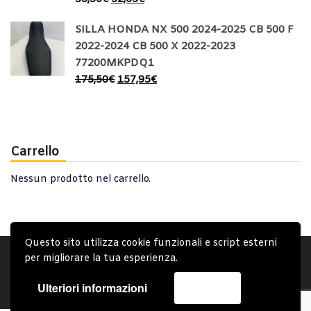
SILLA HONDA NX 500 2024-2025 CB 500 F
2022-2024 CB 500 X 2022-2023
77200MKPDQ1
175,50
€
157,95
€
Carrello
Nessun prodotto nel carrello.
Questo sito utilizza cookie funzionali e script esterni
Account
Condizioni Generali
Note generali
per migliorare la tua esperienza.
Privacy Policy
Carrello
Spedizione e Consegna
Ulteriori informazioni
Accetta
Copyright © 2019 - System Bike Srl - Design by TDsolutions