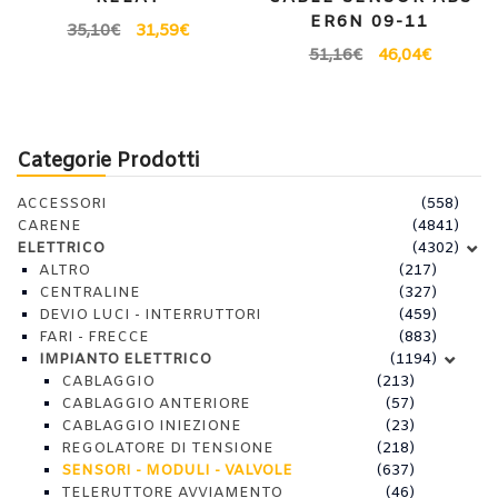
ER6N 09-11
35,10
€
31,59
€
51,16
€
46,04
€
Categorie Prodotti
ACCESSORI
(558)
CARENE
(4841)
ELETTRICO
(4302)
ALTRO
(217)
CENTRALINE
(327)
DEVIO LUCI - INTERRUTTORI
(459)
FARI - FRECCE
(883)
IMPIANTO ELETTRICO
(1194)
CABLAGGIO
(213)
CABLAGGIO ANTERIORE
(57)
CABLAGGIO INIEZIONE
(23)
REGOLATORE DI TENSIONE
(218)
SENSORI - MODULI - VALVOLE
(637)
TELERUTTORE AVVIAMENTO
(46)