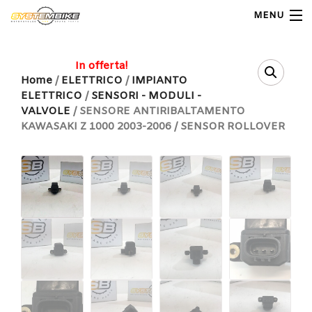
MENU
My Account
In offerta!
Home
/
ELETTRICO
/
IMPIANTO
ELETTRICO
/
SENSORI - MODULI -
Home
VALVOLE
/ SENSORE ANTIRIBALTAMENTO
KAWASAKI Z 1000 2003-2006 / SENSOR ROLLOVER
Shop Moto
Shop Ricambi
Note Generali
Carrello
Contatti