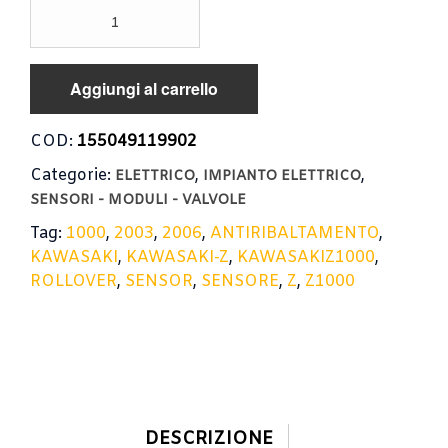
SENSORE
ANTIRIBALTAMENTO
KAWASAKI
Z
Aggiungi al carrello
1000
2003-
2006
COD:
155049119902
/
Categorie:
,
,
SENSOR
ELETTRICO
IMPIANTO ELETTRICO
ROLLOVER
SENSORI - MODULI - VALVOLE
quantità
Tag:
1000
,
2003
,
2006
,
ANTIRIBALTAMENTO
,
KAWASAKI
,
KAWASAKI-Z
,
KAWASAKIZ1000
,
ROLLOVER
,
SENSOR
,
SENSORE
,
Z
,
Z1000
DESCRIZIONE