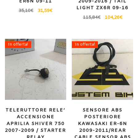
ER6N 09-11
2009-2016 / TAIL
LIGHT ZX6R 09-16
35,10
€
31,59
€
115,84
€
104,26
€
In offerta!
In offerta!
TELERUTTORE RELE’
SENSORE ABS
ACCENSIONE
POSTERIORE
APRILIA SHIVER 750
KAWASAKI ER-6N
2007-2009 / STARTER
2009-2011/REAR
RELAY
CABLE SENSOR ABS