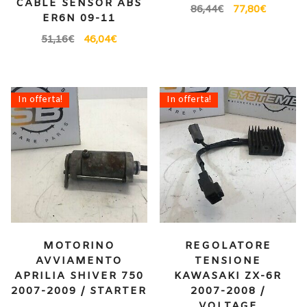
CABLE SENSOR ABS
86,44
€
77,80
€
ER6N 09-11
51,16
€
46,04
€
In offerta!
In offerta!
MOTORINO
REGOLATORE
AVVIAMENTO
TENSIONE
APRILIA SHIVER 750
KAWASAKI ZX-6R
2007-2009 / STARTER
2007-2008 /
VOLTAGE