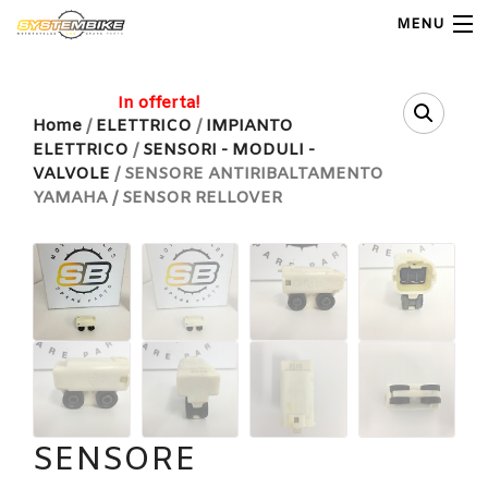
MENU
My Account
In offerta!
Home
/
ELETTRICO
/
IMPIANTO
ELETTRICO
/
SENSORI - MODULI -
Home
VALVOLE
/ SENSORE ANTIRIBALTAMENTO
YAMAHA / SENSOR RELLOVER
Shop Moto
Shop Ricambi
Note Generali
Carrello
Contatti
SENSORE