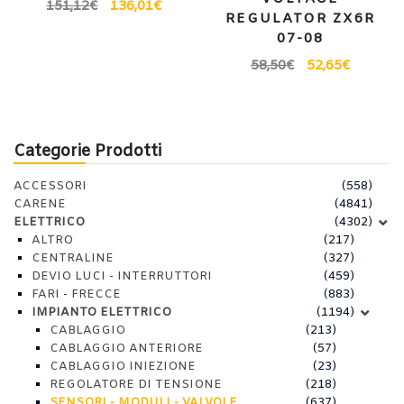
151,12
€
136,01
€
REGULATOR ZX6R
07-08
58,50
€
52,65
€
Categorie Prodotti
ACCESSORI
(558)
CARENE
(4841)
ELETTRICO
(4302)
ALTRO
(217)
CENTRALINE
(327)
DEVIO LUCI - INTERRUTTORI
(459)
FARI - FRECCE
(883)
IMPIANTO ELETTRICO
(1194)
CABLAGGIO
(213)
CABLAGGIO ANTERIORE
(57)
CABLAGGIO INIEZIONE
(23)
REGOLATORE DI TENSIONE
(218)
SENSORI - MODULI - VALVOLE
(637)