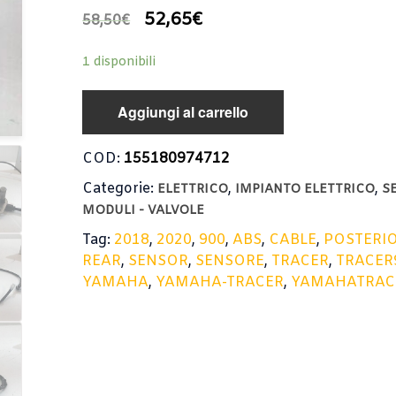
52,65
€
58,50
€
1 disponibili
Aggiungi al carrello
COD:
155180974712
Categorie:
,
,
ELETTRICO
IMPIANTO ELETTRICO
S
MODULI - VALVOLE
Tag:
2018
,
2020
,
900
,
ABS
,
CABLE
,
POSTERI
REAR
,
SENSOR
,
SENSORE
,
TRACER
,
TRACER
YAMAHA
,
YAMAHA-TRACER
,
YAMAHATRAC