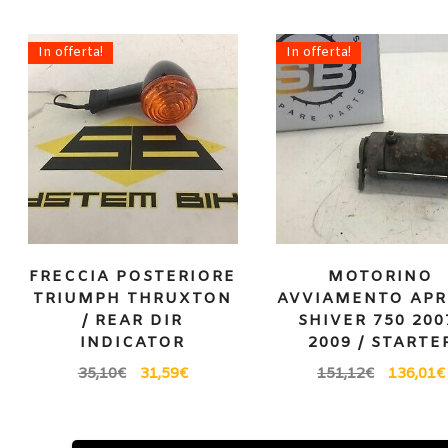
In offerta!
In offerta!
FRECCIA POSTERIORE
MOTORINO
TRIUMPH THRUXTON
AVVIAMENTO APR
/ REAR DIR
SHIVER 750 200
INDICATOR
2009 / STARTE
35,10
€
31,59
€
151,12
€
136,01
€