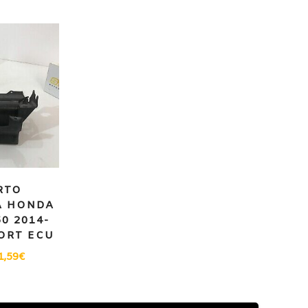
RTO
A HONDA
0 2014-
PORT ECU
1,59
€