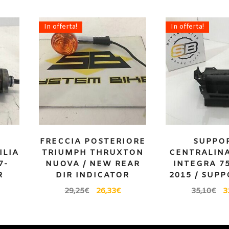
In offerta!
In offerta!
FRECCIA POSTERIORE
SUPPO
ILIA
TRIUMPH THRUXTON
CENTRALIN
7-
NUOVA / NEW REAR
INTEGRA 75
R
DIR INDICATOR
2015 / SUP
29,25
€
26,33
€
35,10
€
3