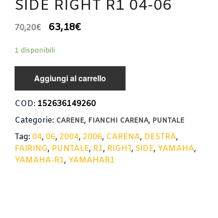
SIDE RIGHT R1 04-06
63,18
€
70,20
€
1 disponibili
Aggiungi al carrello
COD:
152636149260
Categorie:
,
,
CARENE
FIANCHI CARENA
PUNTALE
Tag:
04
,
06
,
2004
,
2006
,
CARENA
,
DESTRA
,
FAIRING
,
PUNTALE
,
R1
,
RIGHT
,
SIDE
,
YAMAHA
,
YAMAHA-R1
,
YAMAHAR1