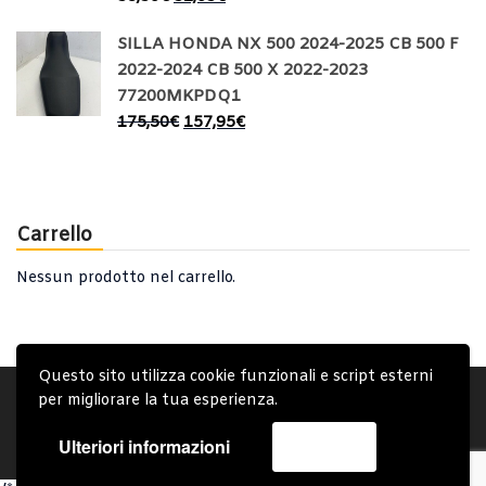
SILLA HONDA NX 500 2024-2025 CB 500 F
2022-2024 CB 500 X 2022-2023
77200MKPDQ1
175,50
€
157,95
€
Carrello
Nessun prodotto nel carrello.
Questo sito utilizza cookie funzionali e script esterni
Account
Condizioni Generali
Note generali
per migliorare la tua esperienza.
Privacy Policy
Carrello
Spedizione e Consegna
Ulteriori informazioni
Accetta
Copyright © 2019 - System Bike Srl - Design by TDsolutions