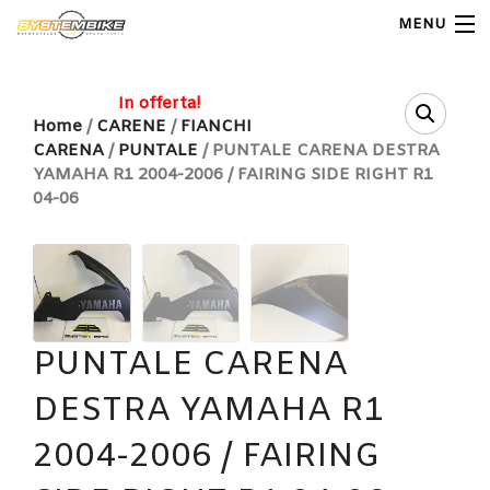
MENU
My Account
In offerta!
Home
/
CARENE
/
FIANCHI
CARENA
/
PUNTALE
/ PUNTALE CARENA DESTRA
Home
YAMAHA R1 2004-2006 / FAIRING SIDE RIGHT R1
04-06
Shop Moto
Shop Ricambi
Note Generali
PUNTALE CARENA
Carrello
DESTRA YAMAHA R1
Contatti
2004-2006 / FAIRING