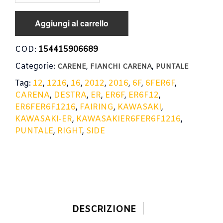
DESTRA
KAWASAKI
Aggiungi al carrello
ER-
6F
2012-
COD:
154415906689
2016
Categorie:
,
,
/
CARENE
FIANCHI CARENA
PUNTALE
FAIRING
Tag:
12
,
1216
,
16
,
2012
,
2016
,
6F
,
6FER6F
,
RIGHT
CARENA
,
DESTRA
,
ER
,
ER6F
,
ER6F12
,
SIDE
ER6FER6F1216
,
FAIRING
,
KAWASAKI
,
55028-
0375
KAWASAKI-ER
,
KAWASAKIER6FER6F1216
,
quantità
PUNTALE
,
RIGHT
,
SIDE
DESCRIZIONE