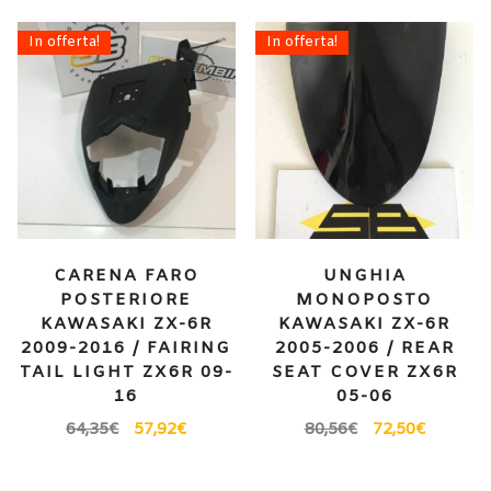
In offerta!
In offerta!
CARENA FARO
UNGHIA
POSTERIORE
MONOPOSTO
KAWASAKI ZX-6R
KAWASAKI ZX-6R
2009-2016 / FAIRING
2005-2006 / REAR
TAIL LIGHT ZX6R 09-
SEAT COVER ZX6R
16
05-06
64,35
€
57,92
€
80,56
€
72,50
€