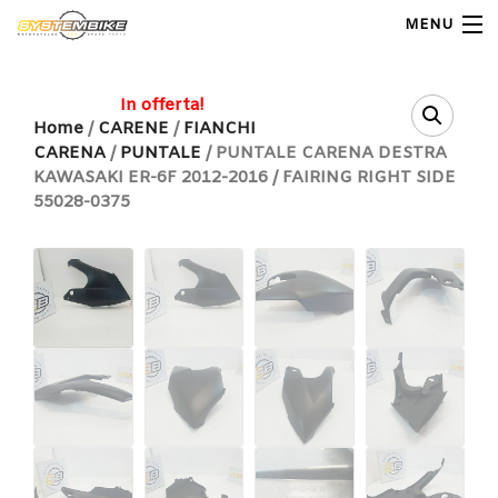
MENU
My Account
In offerta!
Home
/
CARENE
/
FIANCHI
CARENA
/
PUNTALE
/ PUNTALE CARENA DESTRA
Home
KAWASAKI ER-6F 2012-2016 / FAIRING RIGHT SIDE
55028-0375
Shop Moto
Shop Ricambi
Note Generali
Carrello
Contatti