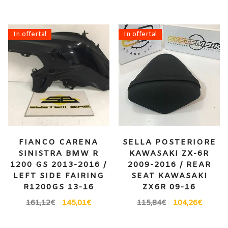
In offerta!
In offerta!
FIANCO CARENA
SELLA POSTERIORE
SINISTRA BMW R
KAWASAKI ZX-6R
1200 GS 2013-2016 /
2009-2016 / REAR
LEFT SIDE FAIRING
SEAT KAWASAKI
R1200GS 13-16
ZX6R 09-16
161,12
€
145,01
€
115,84
€
104,26
€