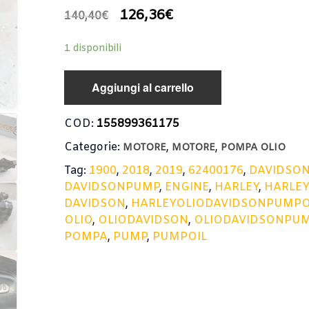
126,36
€
140,40
€
1 disponibili
Aggiungi al carrello
COD:
155899361175
Categorie:
,
,
MOTORE
MOTORE
POMPA OLIO
Tag:
1900
,
2018
,
2019
,
62400176
,
DAVIDSO
DAVIDSONPUMP
,
ENGINE
,
HARLEY
,
HARLEY
DAVIDSON
,
HARLEYOLIODAVIDSONPUMPO
OLIO
,
OLIODAVIDSON
,
OLIODAVIDSONPUM
POMPA
,
PUMP
,
PUMPOIL