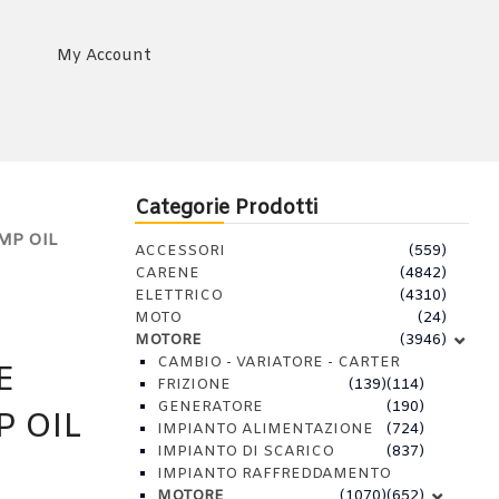
My Account
Categorie Prodotti
MP OIL
ACCESSORI
(559)
CARENE
(4842)
ELETTRICO
(4310)
MOTO
(24)
MOTORE
(3946)
CAMBIO - VARIATORE - CARTER
E
FRIZIONE
(139)
(114)
GENERATORE
(190)
P OIL
IMPIANTO ALIMENTAZIONE
(724)
IMPIANTO DI SCARICO
(837)
IMPIANTO RAFFREDDAMENTO
MOTORE
(1070)
(652)