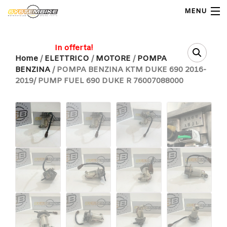
MENU
My Account
In offerta!
Home
/
ELETTRICO
/
MOTORE
/
POMPA
BENZINA
/ POMPA BENZINA KTM DUKE 690 2016-
Home
2019/ PUMP FUEL 690 DUKE R 76007088000
Shop Moto
Shop Ricambi
Note Generali
Carrello
Contatti