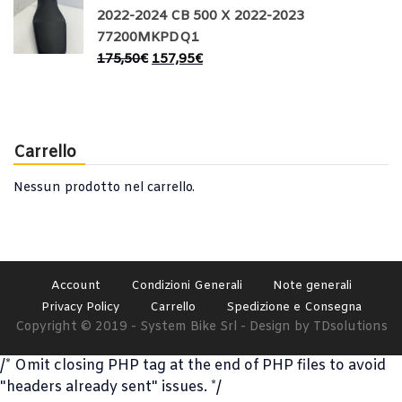
2022-2024 CB 500 X 2022-2023
77200MKPDQ1
175,50
€
157,95
€
Carrello
Nessun prodotto nel carrello.
Account
Condizioni Generali
Note generali
Privacy Policy
Carrello
Spedizione e Consegna
Copyright © 2019 - System Bike Srl - Design by TDsolutions
/* Omit closing PHP tag at the end of PHP files to avoid
"headers already sent" issues. */