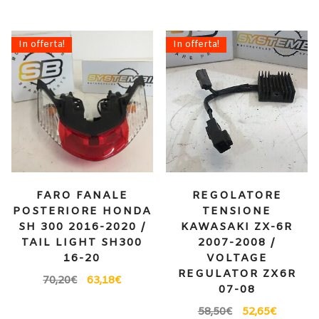
In offerta!
In offerta!
FARO FANALE
REGOLATORE
POSTERIORE HONDA
TENSIONE
SH 300 2016-2020 /
KAWASAKI ZX-6R
TAIL LIGHT SH300
2007-2008 /
16-20
VOLTAGE
REGULATOR ZX6R
70,20
€
63,18
€
07-08
58,50
€
52,65
€