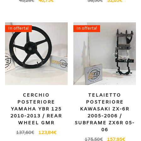
45,28
€
40,75
€
58,50
€
52,65
€
In offerta!
In offerta!
CERCHIO
TELAIETTO
POSTERIORE
POSTERIORE
YAMAHA YBR 125
KAWASAKI ZX-6R
2010-2013 / REAR
2005-2006 /
WHEEL GMR
SUBFRAME ZX6R 05-
06
137,60
€
123,84
€
175,50
€
157,95
€