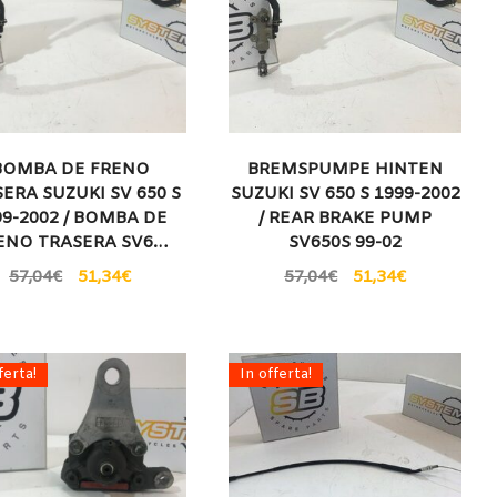
BOMBA DE FRENO
BREMSPUMPE HINTEN
ERA SUZUKI SV 650 S
SUZUKI SV 650 S 1999-2002
99-2002 / BOMBA DE
/ REAR BRAKE PUMP
ENO TRASERA SV6…
SV650S 99-02
57,04
€
51,34
€
57,04
€
51,34
€
ferta!
In offerta!