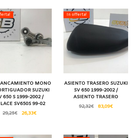
ferta!
In offerta!
LANCAMIENTO MONO
ASIENTO TRASERO SUZUKI
RTIGUADOR SUZUKI
SV 650 1999-2002 /
V 650 S 1999-2002 /
ASIENTO TRASERO
LACE SV650S 99-02
92,32
€
83,09
€
29,25
€
26,33
€