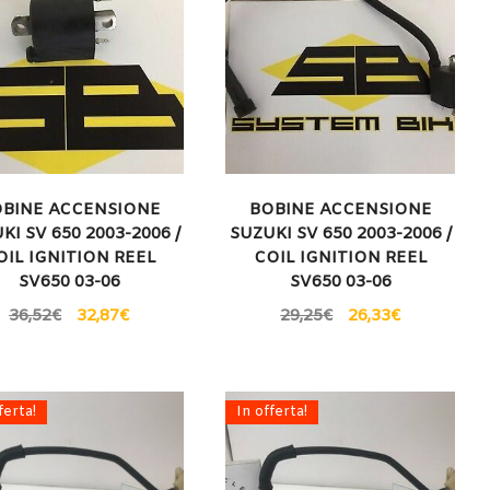
BINE ACCENSIONE
BOBINE ACCENSIONE
KI SV 650 2003-2006 /
SUZUKI SV 650 2003-2006 /
OIL IGNITION REEL
COIL IGNITION REEL
SV650 03-06
SV650 03-06
36,52
€
32,87
€
29,25
€
26,33
€
ferta!
In offerta!