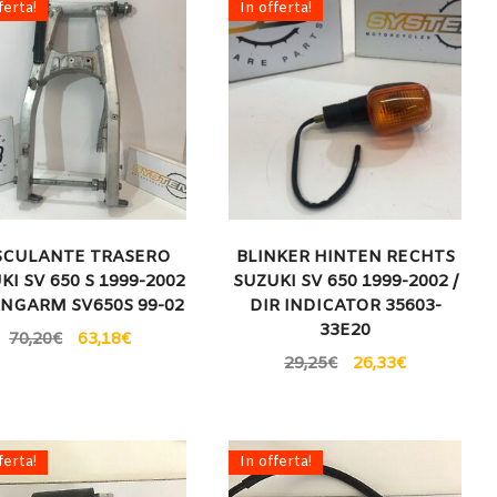
ferta!
In offerta!
SCULANTE TRASERO
BLINKER HINTEN RECHTS
KI SV 650 S 1999-2002
SUZUKI SV 650 1999-2002 /
INGARM SV650S 99-02
DIR INDICATOR 35603-
33E20
70,20
€
63,18
€
29,25
€
26,33
€
ferta!
In offerta!