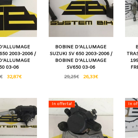
 D’ALLUMAGE
BOBINE D’ALLUMAGE
650 2003-2006 /
SUZUKI SV 650 2003-2006 /
TRAS
 D’ALLUMAGE
BOBINE D’ALLUMAGE
19
50 03-06
SV650 03-06
FR
€
32,87
€
29,25
€
26,33
€
In offerta!
In of