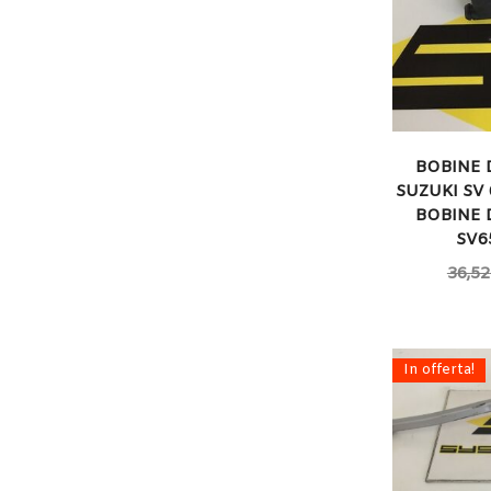
BOBINE
SUZUKI SV 
BOBINE
SV6
36,52
In offerta!