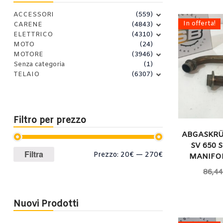
ACCESSORI
(559)
In offerta!
CARENE
(4843)
ELETTRICO
(4310)
MOTO
(24)
MOTORE
(3946)
Senza categoria
(1)
TELAIO
(6307)
Filtro per prezzo
ABGASKRÜ
SV 650 S
Prezzo
Prezzo
Filtra
Prezzo:
20€
—
270€
MANIFO
Min
Max
86,44
Nuovi Prodotti