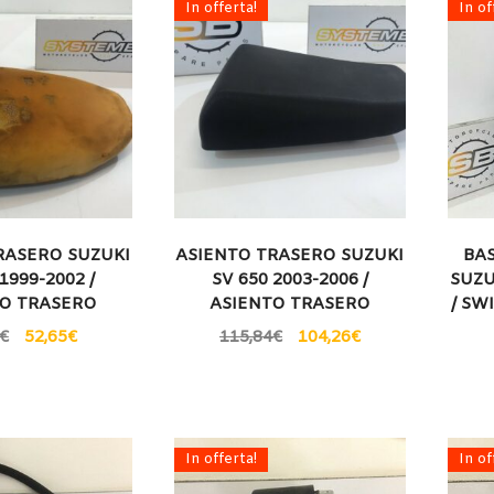
In offerta!
In of
RASERO SUZUKI
ASIENTO TRASERO SUZUKI
BA
1999-2002 /
SV 650 2003-2006 /
SUZU
TO TRASERO
ASIENTO TRASERO
/ SW
€
52,65
€
115,84
€
104,26
€
In offerta!
In of