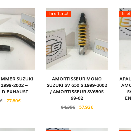
In offerta!
In of
MMER SUZUKI
AMORTISSEUR MONO
APA
 1999-2002 –
SUZUKI SV 650 S 1999-2002
AMO
LD EXHAUST
/ AMORTISSEUR SV650S
S
99-02
EN
€
77,80
€
64,35
€
57,92
€