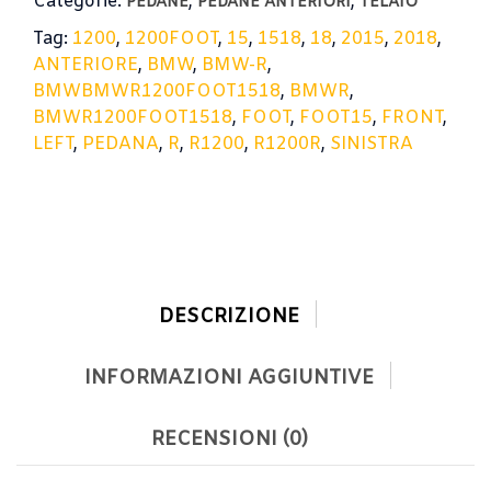
Categorie:
,
,
PEDANE
PEDANE ANTERIORI
TELAIO
Tag:
1200
,
1200FOOT
,
15
,
1518
,
18
,
2015
,
2018
,
ANTERIORE
,
BMW
,
BMW-R
,
BMWBMWR1200FOOT1518
,
BMWR
,
BMWR1200FOOT1518
,
FOOT
,
FOOT15
,
FRONT
,
LEFT
,
PEDANA
,
R
,
R1200
,
R1200R
,
SINISTRA
DESCRIZIONE
INFORMAZIONI AGGIUNTIVE
RECENSIONI (0)