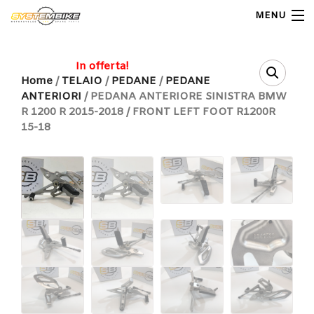
MENU
My Account
In offerta!
Home
/
TELAIO
/
PEDANE
/
PEDANE
ANTERIORI
/ PEDANA ANTERIORE SINISTRA BMW
Home
R 1200 R 2015-2018 / FRONT LEFT FOOT R1200R
15-18
Shop Moto
Shop Ricambi
Note Generali
Carrello
Contatti