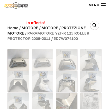
MENU
My Account
In offerta!
Home
/
MOTORE
/
MOTORE
/
PROTEZIONE
MOTORE
/ PARAMOTORE YZF-R 125 ROLLER
Home
PROTECTOR 2008-2011 / 5D7W074100
Shop Moto
Shop Ricambi
Note Generali
Carrello
Contatti