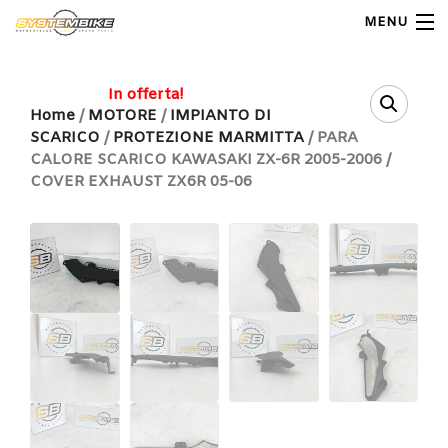
MENU
My Account
In offerta!
Home
/
MOTORE
/
IMPIANTO DI
SCARICO
/
PROTEZIONE MARMITTA
/ PARA
Home
CALORE SCARICO KAWASAKI ZX-6R 2005-2006 /
COVER EXHAUST ZX6R 05-06
Shop Moto
Shop Ricambi
Note Generali
Carrello
Contatti