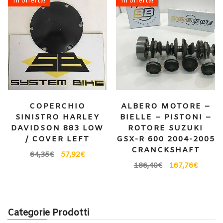
In offerta!
In offerta!
COPERCHIO
ALBERO MOTORE –
SINISTRO HARLEY
BIELLE – PISTONI –
DAVIDSON 883 LOW
ROTORE SUZUKI
/ COVER LEFT
GSX-R 600 2004-2005
CRANCKSHAFT
64,35
€
57,92
€
186,40
€
167,76
€
Categorie Prodotti