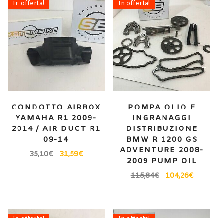
In offerta!
In offerta!
CONDOTTO AIRBOX
POMPA OLIO E
YAMAHA R1 2009-
INGRANAGGI
2014 / AIR DUCT R1
DISTRIBUZIONE
09-14
BMW R 1200 GS
ADVENTURE 2008-
35,10
€
31,59
€
2009 PUMP OIL
115,84
€
104,26
€