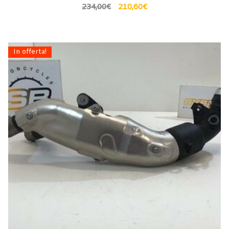
234,00
€
210,60
€
In offerta!