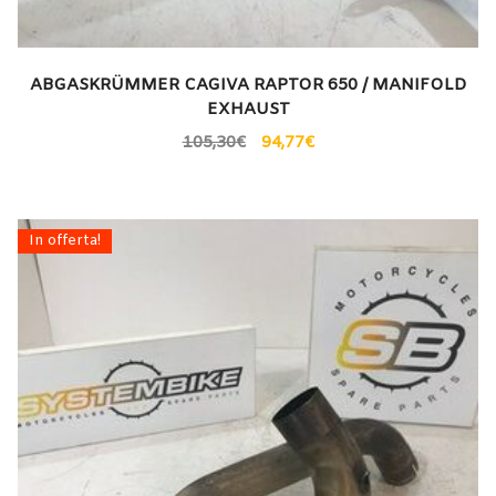
ABGASKRÜMMER CAGIVA RAPTOR 650 / MANIFOLD
EXHAUST
105,30
€
94,77
€
In offerta!