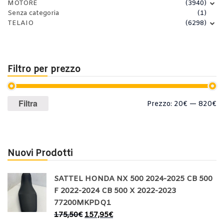
MOTORE
(3940)
Senza categoria
(1)
TELAIO
(6298)
Filtro per prezzo
Prezzo
Prezzo
Filtra
Prezzo:
20€
—
820€
Min
Max
Nuovi Prodotti
SATTEL HONDA NX 500 2024-2025 CB 500
F 2022-2024 CB 500 X 2022-2023
77200MKPDQ1
175,50
€
157,95
€