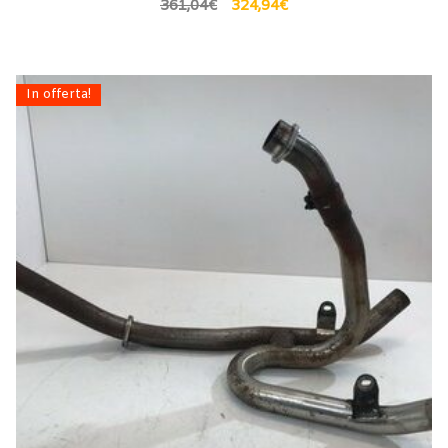
361,04
€
324,94
€
In offerta!