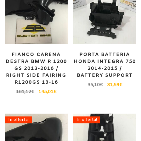
FIANCO CARENA
PORTA BATTERIA
DESTRA BMW R 1200
HONDA INTEGRA 750
GS 2013-2016 /
2014-2015 /
RIGHT SIDE FAIRING
BATTERY SUPPORT
R1200GS 13-16
35,10
€
31,59
€
161,12
€
145,01
€
In offerta!
In offerta!