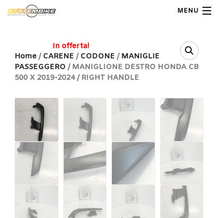
MENU
My Account
In offerta!
Home
/
CARENE
/
CODONE
/
MANIGLIE
PASSEGGERO
/ MANIGLIONE DESTRO HONDA CB
Home
500 X 2019-2024 / RIGHT HANDLE
Shop Moto
Shop Ricambi
Note Generali
Carrello
Contatti